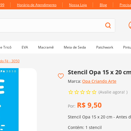
699
Horário de Atendimento
Nossa Loja
Blog
Precis
e Tricô
EVA
Macramê
Meia de Seda
Patchwork
Pint
do Fé - 3050
Stencil Opa 15 x 20 cm
Marca:
Opa Criando Arte
Avalie agora!
R$
9
,
50
Por:
Stencil Opa 15 x 20 cm - Antes 
Contém: 1 stencil