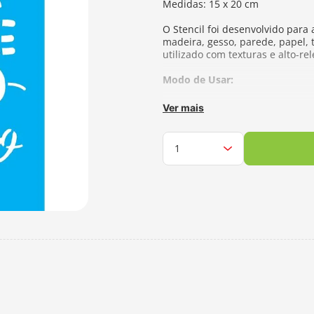
Medidas: 15 x 20 cm
O Stencil foi desenvolvido para 
madeira, gesso, parede, papel, 
utilizado com texturas e alto-rel
Modo de Usar:
- Ao posicionar o stencil sobre 
Ver mais
permanente. - Utilize um pincel
Molhe o pincel ou bateador na 
pedaço de pano. - Aplique sobr
- Finalizada a pintura, retire 
tinta. - No caso de texturas e 
plástica ou metálica. Retire os
o stencil com cuidado e aguarde 
apropriado ao tipo de tinta. Nu
Fabricante:
Opa Criando Arte