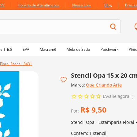
699
Horário de Atendimento
Nossa Loja
Blog
Precis
e Tricô
EVA
Macramê
Meia de Seda
Patchwork
Pint
Floral Rosas - 3431
Stencil Opa 15 x 20 cm
Marca:
Opa Criando Arte
Avalie agora!
R$
9
,
50
Por:
Stencil Opa - Estamparia Floral 
Contém: 1 stencil