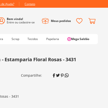
a de Ajuda?
Contato
Meus pedidos
ura
Scrap
Tecidos
Papelaria
Mega Saldão
 - Estamparia Floral Rosas - 3431
Rosas - 3431