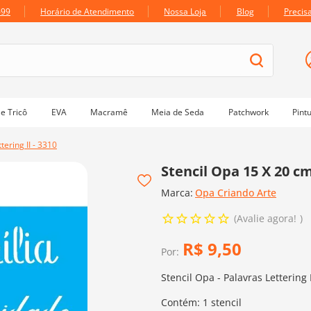
699
Horário de Atendimento
Nossa Loja
Blog
Precis
e Tricô
EVA
Macramê
Meia de Seda
Patchwork
Pint
tering II - 3310
Stencil Opa 15 X 20 cm 
Marca:
Opa Criando Arte
Avalie agora!
R$
9
,
50
Por:
Stencil Opa - Palavras Lettering 
Contém: 1 stencil