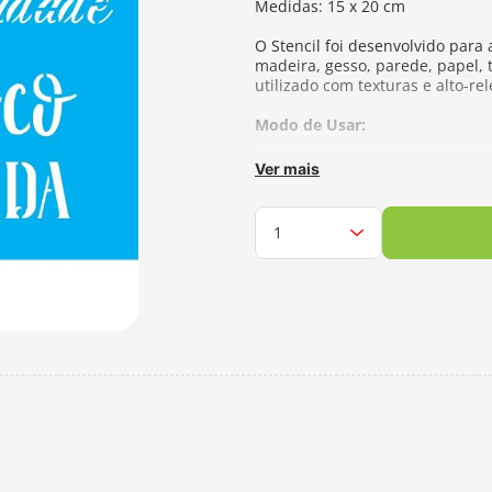
Medidas: 15 x 20 cm
O Stencil foi desenvolvido para 
madeira, gesso, parede, papel, 
utilizado com texturas e alto-rel
Modo de Usar:
- Ao posicionar o stencil sobre 
Ver mais
permanente. - Utilize um pincel
Molhe o pincel ou bateador na 
pedaço de pano. - Aplique sobr
- Finalizada a pintura, retire 
tinta. - No caso de texturas e 
plástica ou metálica. Retire os
o stencil com cuidado e aguarde 
apropriado ao tipo de tinta. Nu
Fabricante:
Opa Criando Arte