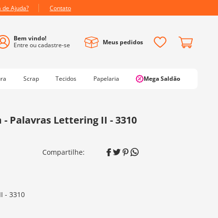
a de Ajuda?
Contato
Meus pedidos
ura
Scrap
Tecidos
Papelaria
Mega Saldão
- Palavras Lettering II - 3310
II - 3310