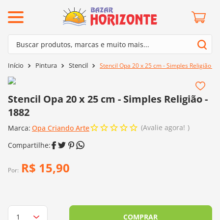
ermos mais buscados
Buscar produtos, marcas e muito mais...
º
barroco
Termos mais buscados
Pintura
Stencil
Stencil Opa 20 x 25 cm - Simples Religião - 
º
mollet
1
º
barroco
º
kit amigurumi
2
º
mollet
Stencil Opa 20 x 25 cm - Simples Religião -
º
agulha crochê
1882
3
º
kit amigurumi
º
fio amigurumi
Avalie agora!
Marca:
4
º
Opa Criando Arte
agulha crochê
º
euroroma
5
º
fio amigurumi
º
lã cisne
6
º
euroroma
R$
15
,
90
º
batik
Por:
7
º
lã cisne
º
charme
8
º
batik
0
º
dmc
9
º
charme
COMPRAR