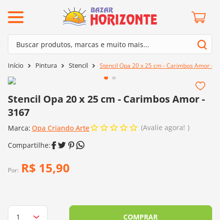
ermos mais buscados
Buscar produtos, marcas e muito mais...
º
barroco
Termos mais buscados
Pintura
Stencil
Stencil Opa 20 x 25 cm - Carimbos Amor - 3
º
mollet
1
º
barroco
º
agulha crochê
2
º
mollet
Stencil Opa 20 x 25 cm - Carimbos Amor -
º
kit amigurumi
3167
3
º
agulha crochê
º
lã cisne
Avalie agora!
Marca:
4
º
Opa Criando Arte
kit amigurumi
º
batik
5
º
lã cisne
º
fio amigurumi
6
º
batik
R$
15
,
90
º
euroroma
Por:
7
º
fio amigurumi
º
charme
8
º
euroroma
0
º
dmc
9
º
charme
COMPRAR