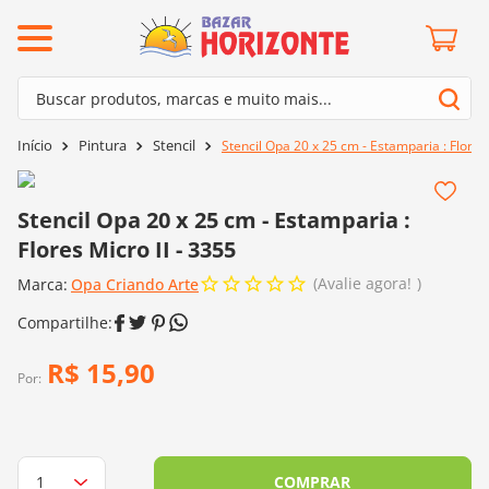
ermos mais buscados
Buscar produtos, marcas e muito mais...
º
barroco
Termos mais buscados
Pintura
Stencil
Stencil Opa 20 x 25 cm - Estamparia : Flores 
º
mollet
1
º
barroco
º
agulha crochê
2
º
mollet
Stencil Opa 20 x 25 cm - Estamparia :
º
kit amigurumi
Flores Micro II - 3355
3
º
agulha crochê
º
lã cisne
Avalie agora!
Marca:
4
º
Opa Criando Arte
kit amigurumi
º
batik
5
º
lã cisne
º
fio amigurumi
6
º
batik
R$
15
,
90
º
euroroma
Por:
7
º
fio amigurumi
º
charme
8
º
euroroma
0
º
dmc
9
º
charme
COMPRAR