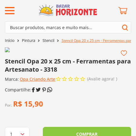
ermos mais buscados
Buscar produtos, marcas e muito mais...
º
barroco
Termos mais buscados
Pintura
Stencil
Stencil Opa 20 x 25 cm - Ferramentas para 
º
mollet
1
º
barroco
º
kit amigurumi
2
º
mollet
Stencil Opa 20 x 25 cm - Ferramentas para
º
agulha crochê
Artesanato - 3318
3
º
kit amigurumi
º
fio amigurumi
Avalie agora!
Marca:
4
º
Opa Criando Arte
agulha crochê
º
lã cisne
5
º
fio amigurumi
º
batik
6
º
lã cisne
R$
15
,
90
º
euroroma
Por:
7
º
batik
º
dmc
8
º
euroroma
0
º
charme
9
º
dmc
COMPRAR