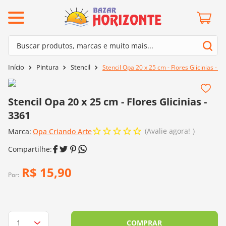
ermos mais buscados
Buscar produtos, marcas e muito mais...
º
barroco
Termos mais buscados
Pintura
Stencil
Stencil Opa 20 x 25 cm - Flores Glicinias - 3
º
mollet
1
º
barroco
º
kit amigurumi
2
º
mollet
Stencil Opa 20 x 25 cm - Flores Glicinias -
º
agulha crochê
3361
3
º
kit amigurumi
º
fio amigurumi
Avalie agora!
Marca:
4
º
Opa Criando Arte
agulha crochê
º
lã cisne
5
º
fio amigurumi
º
batik
6
º
lã cisne
R$
15
,
90
º
euroroma
Por:
7
º
batik
º
dmc
8
º
euroroma
0
º
charme
9
º
dmc
COMPRAR