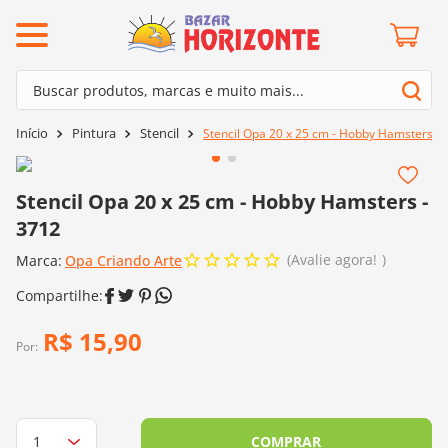
ermos mais buscados
Buscar produtos, marcas e muito mais...
º
barroco
Termos mais buscados
Pintura
Stencil
Stencil Opa 20 x 25 cm - Hobby Hamsters - 
º
mollet
1
º
barroco
º
kit amigurumi
2
º
mollet
Stencil Opa 20 x 25 cm - Hobby Hamsters -
º
agulha crochê
3712
3
º
kit amigurumi
º
fio amigurumi
Avalie agora!
Marca:
4
º
Opa Criando Arte
agulha crochê
º
euroroma
5
º
fio amigurumi
º
lã cisne
6
º
euroroma
R$
15
,
90
º
batik
Por:
7
º
lã cisne
º
charme
8
º
batik
0
º
dmc
9
º
charme
COMPRAR