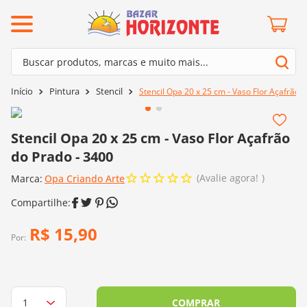
ermos mais buscados
Buscar produtos, marcas e muito mais...
º
barroco
Termos mais buscados
Pintura
Stencil
Stencil Opa 20 x 25 cm - Vaso Flor Açafrão 
º
mollet
1
º
barroco
º
kit amigurumi
2
º
mollet
Stencil Opa 20 x 25 cm - Vaso Flor Açafrão
º
agulha crochê
do Prado - 3400
3
º
kit amigurumi
º
batik
Avalie agora!
Marca:
4
º
Opa Criando Arte
agulha crochê
º
fio amigurumi
5
º
batik
º
euroroma
6
º
fio amigurumi
R$
15
,
90
º
lã cisne
Por:
7
º
euroroma
º
charme
8
º
lã cisne
0
º
dmc
9
º
charme
COMPRAR