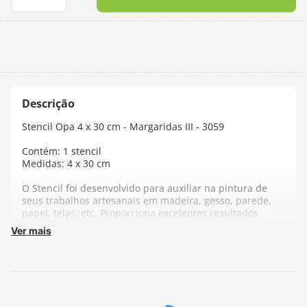
10
º
charme
Stencil Opa 4 x 30 cm - Margaridas III - 3059
Contém: 1 stencil
Medidas: 4 x 30 cm
O Stencil foi desenvolvido para auxiliar na pintura de
seus trabalhos artesanais em madeira, gesso, parede,
papel, telas, etc. Proporciona excelentes resultados
quando utilizado com texturas e alto-relevos.
Ver mais
Modo de Usar:
- Ao posicionar o stencil sobre a área a ser trabalhada
prenda-o com fita adesiva ou cola permanente. - Utilize
um pincel com cerdas duras ou um bateador próprio