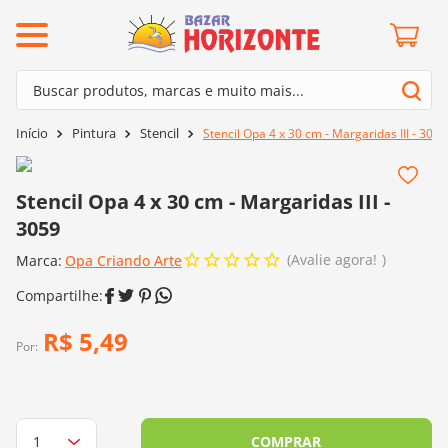
ermos mais buscados
Buscar produtos, marcas e muito mais...
º
barroco
Termos mais buscados
Pintura
Stencil
Stencil Opa 4 x 30 cm - Margaridas III - 3059
º
mollet
1
º
barroco
º
kit amigurumi
2
º
mollet
Stencil Opa 4 x 30 cm - Margaridas III -
º
agulha crochê
3059
3
º
kit amigurumi
º
fio amigurumi
Avalie agora!
Marca:
4
º
Opa Criando Arte
agulha crochê
º
lã cisne
5
º
fio amigurumi
º
batik
6
º
lã cisne
R$
5
,
49
º
euroroma
Por:
7
º
batik
º
dmc
8
º
euroroma
0
º
charme
9
º
dmc
COMPRAR