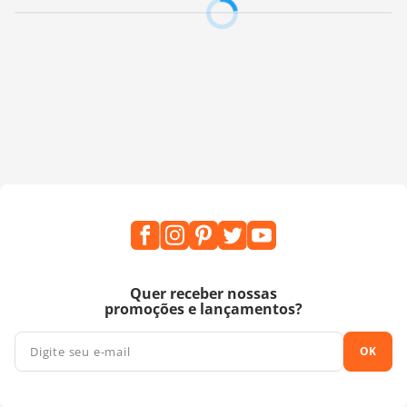
para stencil. - Molhe o pincel ou bateador na tinta
desejada, retirando o excesso com um papel ou pedaço
de pano. - Aplique sobre o desenho, sempre no sentido
das bordas para o centro. - Finalizada a pintura, retire o
stencil cuidadosamente e aguarde a secagem completa
da tinta. - No caso de texturas e alto-relevo, aplique-os
sobre o desenho com uma espátula plástica ou metálica.
Retire os excessos para não borrar o contorno do
desenho. - Remova o stencil com cuidado e aguarde a
secagem. - Para limpar o stencil, utilize o solvente
apropriado ao tipo de tinta. Nunca utilize thinner ou
tinta à base do mesmo.
Fabricante:
Opa Criando Arte
Quer receber nossas
promoções e lançamentos?
OK