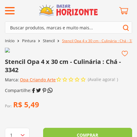
ermos mais buscados
Buscar produtos, marcas e muito mais...
º
barroco
Termos mais buscados
Pintura
Stencil
Stencil Opa 4 x 30 cm - Culinária : Chá - 334
º
mollet
1
º
barroco
º
agulha crochê
2
º
mollet
Stencil Opa 4 x 30 cm - Culinária : Chá -
º
kit amigurumi
3342
3
º
agulha crochê
º
lã cisne
Avalie agora!
Marca:
4
º
Opa Criando Arte
kit amigurumi
º
batik
5
º
lã cisne
º
fio amigurumi
6
º
batik
R$
5
,
49
º
euroroma
Por:
7
º
fio amigurumi
º
charme
8
º
euroroma
0
º
dmc
9
º
charme
COMPRAR