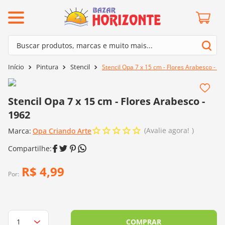
ermos mais buscados
Buscar produtos, marcas e muito mais...
º
barroco
Termos mais buscados
Pintura
Stencil
Stencil Opa 7 x 15 cm - Flores Arabesco - 1
º
mollet
1
º
barroco
º
kit amigurumi
2
º
mollet
Stencil Opa 7 x 15 cm - Flores Arabesco -
º
fio amigurumi
1962
3
º
kit amigurumi
º
agulha crochê
Avalie agora!
Marca:
4
º
Opa Criando Arte
fio amigurumi
º
euroroma
5
º
agulha crochê
º
lã cisne
6
º
euroroma
R$
4
,
99
º
batik
Por:
7
º
lã cisne
º
charme
8
º
batik
0
º
dmc
9
º
charme
COMPRAR