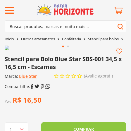
ermos mais buscados
Buscar produtos, marcas e muito mais...
º
barroco
Termos mais buscados
Outros artesanatos
Confeitaria
Stencil para bolos
Ste
º
mollet
1
º
barroco
º
kit amigurumi
2
º
mollet
Stencil para Bolo Blue Star SBS-001 34,5 x
º
fio amigurumi
16,5 cm - Escamas
3
º
kit amigurumi
º
agulha crochê
Avalie agora!
Marca:
4
º
Blue Star
fio amigurumi
º
euroroma
5
º
agulha crochê
º
lã cisne
6
º
euroroma
R$
16
,
50
º
batik
Por:
7
º
lã cisne
º
charme
8
º
batik
0
º
dmc
9
º
charme
COMPRAR