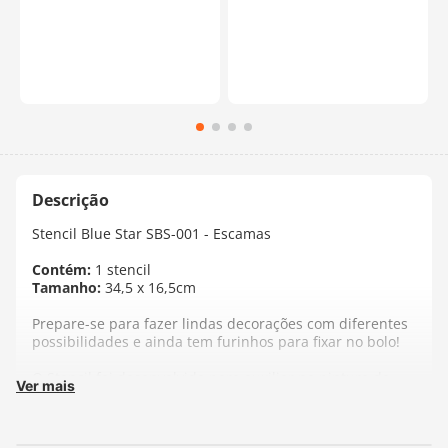
Stencil Blue Star SBS-001 - Escamas
Contém:
1 stencil
Tamanho:
34,5 x 16,5cm
Prepare-se para fazer lindas decorações com diferentes
possibilidades e ainda tem furinhos para fixar no bolo!
O Stencil foi desenvolvido para auxiliar na pintura de
Ver mais
seus trabalhos artesanais em madeira, gesso, parede,
papel, telas, etc. Proporciona excelentes resultados
quando utilizado com texturas e alto-relevos.