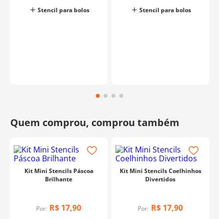
para criar uma camada protetora;
Stencil para bolos
Stencil para bolos
- Fixa o Stencil com ajuda de alfinetes;
- Crie efeitos lindo borrifando pó alimentício ou
aplicando ou próprio chantilly e raspando com uma
espátula;
- Retire o Stencil com cuidado e prontinho.
Dica:
Caso a cobertura da base seja ganache ou
buttercream, não é necessário borrifar leite em pó ou
glitter para criar a camada protetora, pois esses insumos
já atingem a consistência necessária para a aplicação do
stencil.
Fabricante:
Blue Star
Kit Mini Stencils Páscoa
Kit Mini Stencils Coelhinhos
Brilhante
Divertidos
R$
17
,
90
R$
17
,
90
Por:
Por: