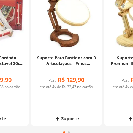
 Bordado
Suporte Para Bastidor com 3
Suporte
ustável 30cm
Articulações - Pinus
Premium B
e
Envelhecido
3 A
9
,
90
R$
129
,
90
Por:
Por:
98
no cartão
em até
4
x de
R$
32
,
47
no cartão
em até
4
x 
rte
Suporte