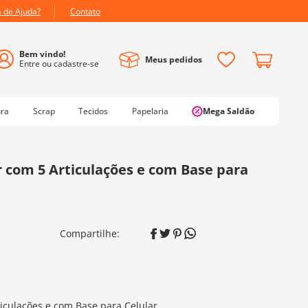
a de Ajuda?
Contato
Meus pedidos
ura
Scrap
Tecidos
Papelaria
Mega Saldão
r com 5 Articulações e com Base para
iculações e com Base para Celular