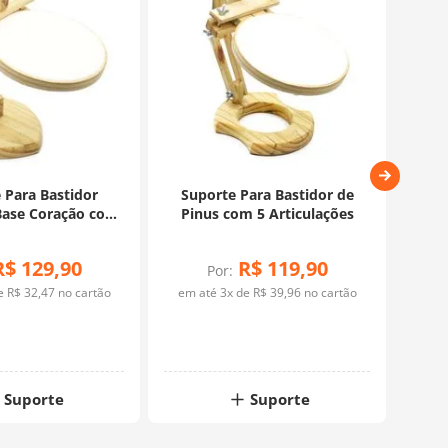
 Para Bastidor
Suporte Para Bastidor de
S
ase Coração com
Pinus com 5 Articulações
P
rticulações
Aju
R$
129
,
90
R$
119
,
90
Por:
de
R$
32
,
47
no cartão
em até
3
x de
R$
39
,
96
no cartão
em 
Suporte
Suporte