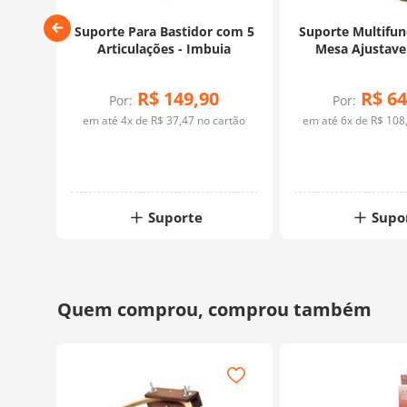
or
Suporte Para Bastidor com 5
Suporte Multifun
om
Articulações - Imbuia
Mesa Ajustave
urge
R$
149
,
90
R$
64
Por:
Por:
rtão
em até
4
x de
R$
37
,
47
no cartão
em até
6
x de
R$
108
Suporte
Supo