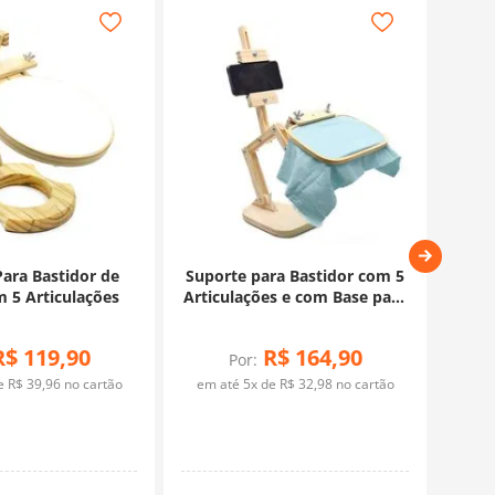
ara Bastidor de
Suporte para Bastidor com 5
Ba
 5 Articulações
Articulações e com Base para
Celular
R$
119
,
90
R$
164
,
90
Por:
de
R$
39
,
96
no cartão
em até
5
x de
R$
32
,
98
no cartão
em 