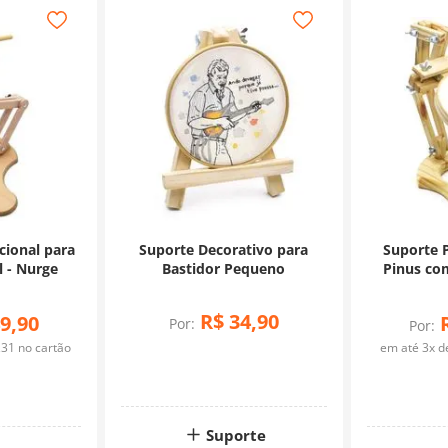
cional para
Suporte Decorativo para
Suporte P
l - Nurge
Bastidor Pequeno
Pinus com
R$
34
,
90
9
,
90
Por:
Por:
,
31
no cartão
em até
3
x 
Suporte