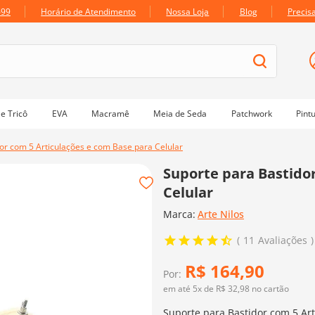
699
Horário de Atendimento
Nossa Loja
Blog
Precis
e Tricô
EVA
Macramê
Meia de Seda
Patchwork
Pint
or com 5 Articulações e com Base para Celular
Suporte para Bastido
Celular
Marca:
Arte Nilos
11
Avaliações
R$
164
,
90
Por:
em até
5
x de
R$
32
,
98
no cartão
Suporte para Bastidor com 5 Art