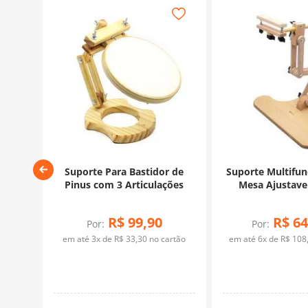
or
Suporte Para Bastidor de
Suporte Multifun
m 5
Pinus com 3 Articulações
Mesa Ajustave
urge
R$
99
,
90
R$
64
Por:
Por:
artão
em até
3
x de
R$
33
,
30
no cartão
em até
6
x de
R$
108