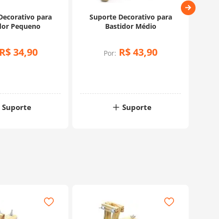
Decorativo para
Suporte Decorativo para
Supo
dor Pequeno
Bastidor Médio
R$
34
,
90
R$
43
,
90
Por:
em 
Suporte
Suporte