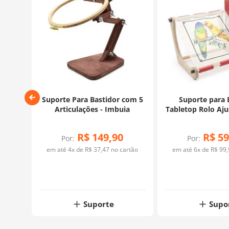
or
Suporte Para Bastidor com 5
Suporte para
m 3
Articulações - Imbuia
Tabletop Rolo Aj
urge
- Nurg
R$
149
,
90
R$
59
Por:
Por:
rtão
em até
4
x de
R$
37
,
47
no cartão
em até
6
x de
R$
99
,
Suporte
Supo