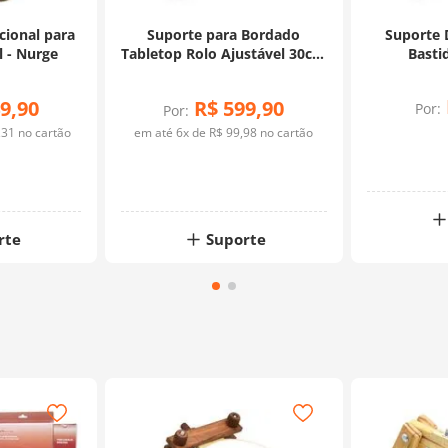
cional para
Suporte para Bordado
Suporte 
l - Nurge
Tabletop Rolo Ajustável 30cm
Basti
- Nurge
9
,
90
R$
599
,
90
Por:
Por:
,
31
no cartão
em até
6
x de
R$
99
,
98
no cartão
rte
Suporte