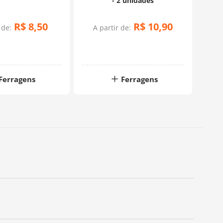
- 2 unidades
R$
8
,
50
R$
10
,
90
 de:
A partir de:
A
Ferragens
Ferragens