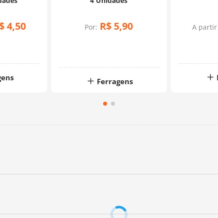
dades
4 Unidades
$
4
,
50
R$
5
,
90
Por:
A partir
gens
Ferragens