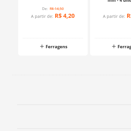
mm - 4 uni
R$
14
,
50
90
R$
4
,
20
R
A partir de:
A partir de:
Ferragens
Ferra