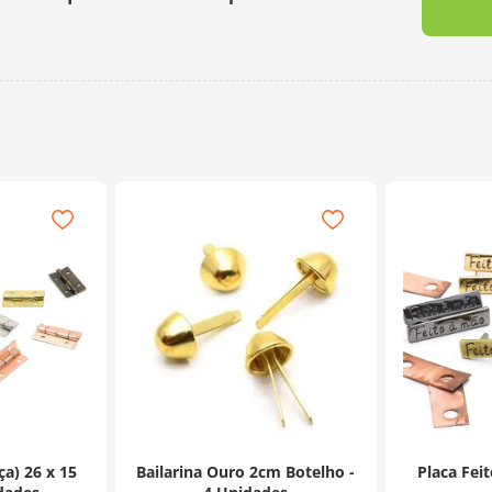
a) 26 x 15
Bailarina Ouro 2cm Botelho -
Placa Fei