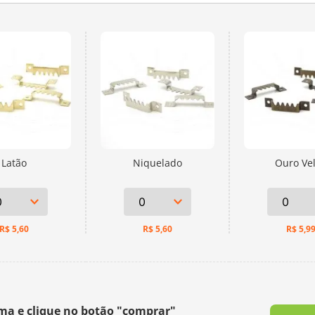
Latão
Niquelado
Ouro Ve
R$
5,60
R$
5,60
R$
5,9
ima e clique no botão "comprar"