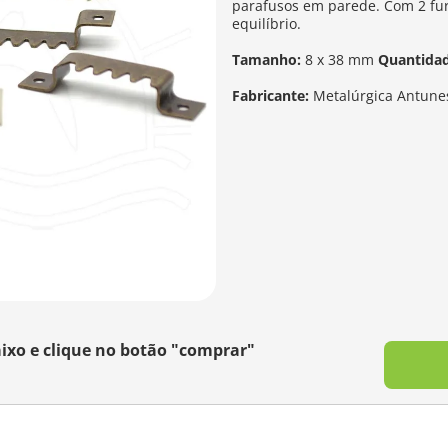
parafusos em parede. Com 2 furo
equilíbrio.
Tamanho:
8 x 38 mm
Quantida
Fabricante:
Metalúrgica Antune
ixo e clique no botão "comprar"