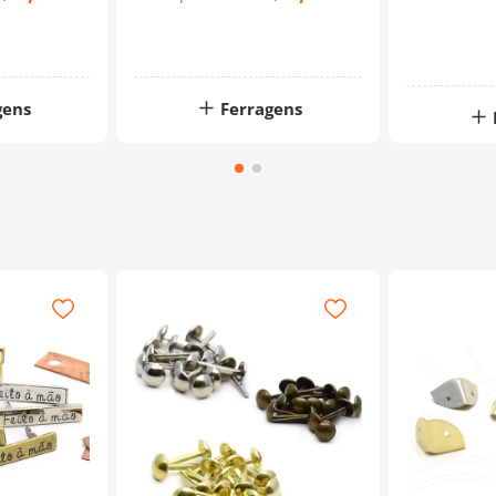
gens
Ferragens