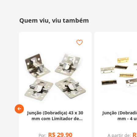
o Baú
Junção (Dobradiça) 43 x 30
Junção (Dobradiç
mm com Limitador de
mm - 4 u
Abertura - 4 unidades
90
R$
29
,
90
R
Por:
A partir de: