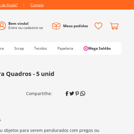
a de Ajuda?
Contato
Meus pedidos
ura
Scrap
Tecidos
Papelaria
Mega Saldão
a Quadros - 5 unid
s
 ou objetos para serem pendurados com pregos ou