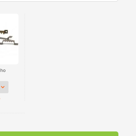
lho
9