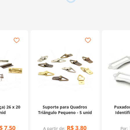
a) 26 x 20
Suporte para Quadros
Puxador
nid
Triângulo Pequeno - 5 unid
Identif
$
7
,
50
R$
3
,
80
A partir de:
Por: