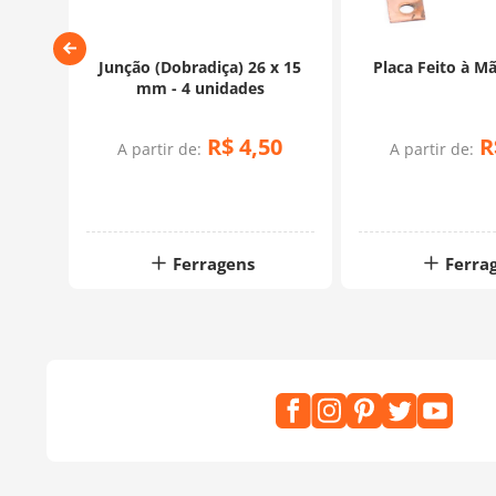
 - 4
Junção (Dobradiça) 26 x 15
Placa Feito à M
mm - 4 unidades
90
R$
4
,
50
R
A partir de:
A partir de:
Ferragens
Ferra