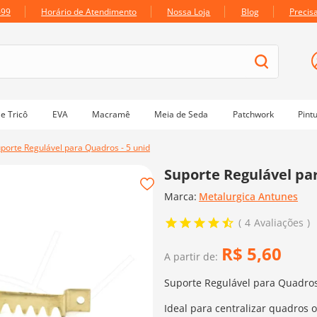
699
Horário de Atendimento
Nossa Loja
Blog
Precis
e Tricô
EVA
Macramê
Meia de Seda
Patchwork
Pint
porte Regulável para Quadros - 5 unid
Suporte Regulável par
Marca:
Metalurgica Antunes
4
Avaliações
R$
5
,
60
A partir de:
Suporte Regulável para Quadro
Ideal para centralizar quadros