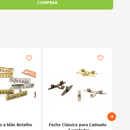
COMPRAR
to à Mão Botelho
Fecho Clássico para Cadeado
Jun