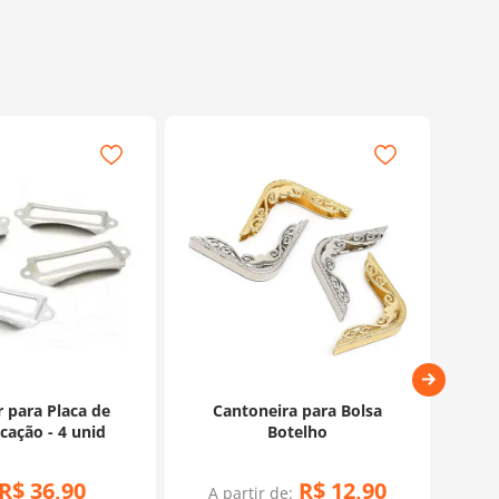
 para Placa de
Cantoneira para Bolsa
Pa
icação - 4 unid
Botelho
Re
R$
36
,
90
R$
12
,
90
A partir de:
A