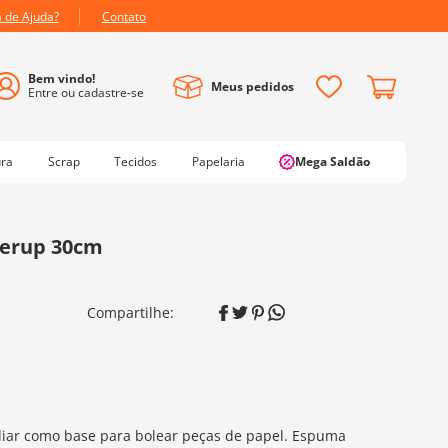
a de Ajuda?
Contato
Meus pedidos
ura
Scrap
Tecidos
Papelaria
Mega Saldão
werup 30cm
iliar como base para bolear peças de papel. Espuma