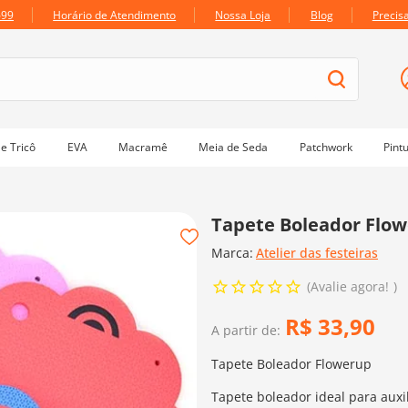
699
Horário de Atendimento
Nossa Loja
Blog
Precis
e Tricô
EVA
Macramê
Meia de Seda
Patchwork
Pint
Tapete Boleador Flo
Marca:
Atelier das festeiras
Avalie agora!
R$
33
,
90
A partir de:
Tapete Boleador Flowerup
Tapete boleador ideal para aux