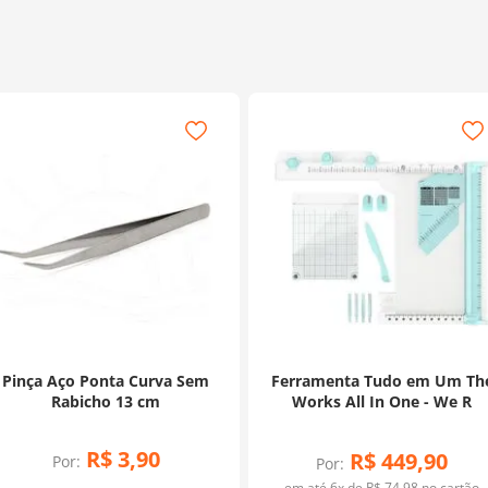
Pinça Aço Ponta Curva Sem
Ferramenta Tudo em Um Th
Rabicho 13 cm
Works All In One - We R
R$
3
,
90
R$
449
,
90
Por:
Por:
em até
6
x de
R$
74
,
98
no cartão