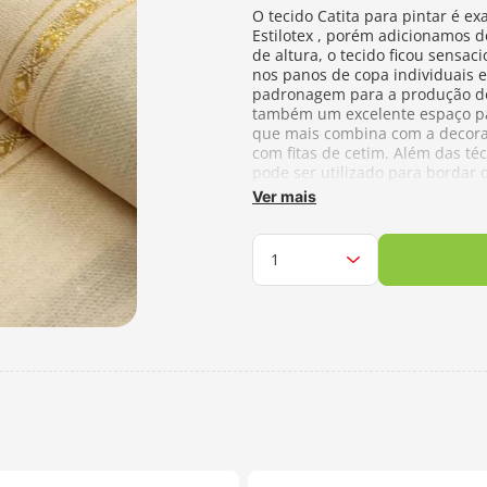
O tecido Catita para pintar é 
Estilotex , porém adicionamos 
de altura, o tecido ficou sensaci
nos panos de copa individuais e
padronagem para a produção de 
também um excelente espaço para
que mais combina com a decoraçã
com fitas de cetim. Além das té
pode ser utilizado para bordar d
galinha e muito mais. Especialme
Ver mais
100% Algodão - 50cm de compri
Cada unidade refere-se a um p
Fabricante:
Estilotex