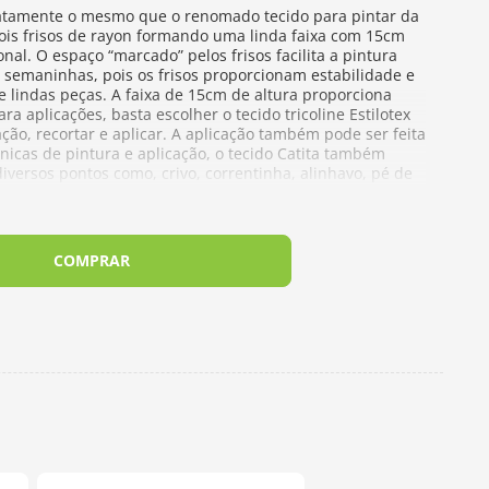
exatamente o mesmo que o renomado tecido para pintar da
dois frisos de rayon formando uma linda faixa com 15cm
onal. O espaço “marcado” pelos frisos facilita a pintura
 semaninhas, pois os frisos proporcionam estabilidade e
lindas peças. A faixa de 15cm de altura proporciona
 aplicações, basta escolher o tecido tricoline Estilotex
o, recortar e aplicar. A aplicação também pode ser feita
cnicas de pintura e aplicação, o tecido Catita também
iversos pontos como, crivo, correntinha, alinhavo, pé de
nte o bordado livre fica perfeito nesse tecido.
mento - 0,70m de largura
COMPRAR
edaço de 50cm de comprimento por 0,70m de largura.