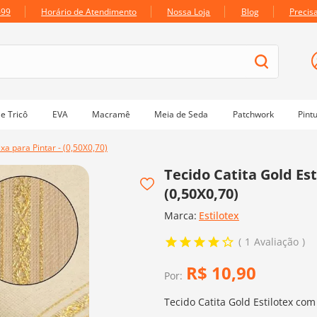
699
Horário de Atendimento
Nossa Loja
Blog
Precis
e Tricô
EVA
Macramê
Meia de Seda
Patchwork
Pint
xa para Pintar - (0,50X0,70)
Tecido Catita Gold Est
(0,50X0,70)
Marca:
Estilotex
1
Avaliação
R$
10
,
90
Por:
Tecido Catita Gold Estilotex com