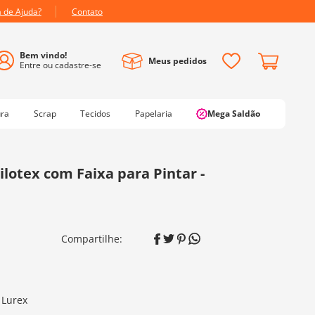
a de Ajuda?
Contato
Meus pedidos
ura
Scrap
Tecidos
Papelaria
Mega Saldão
ilotex com Faixa para Pintar -
 Lurex