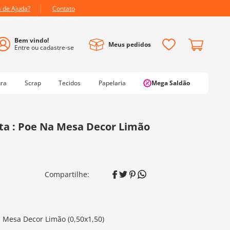
a de Ajuda?
Contato
Meus pedidos
ura
Scrap
Tecidos
Papelaria
Mega Saldão
tta : Poe Na Mesa Decor Limão
Na Mesa Decor Limão (0,50x1,50)