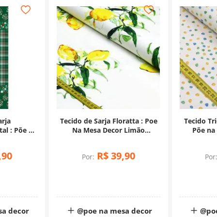
arja
Tecido de Sarja Floratta : Poe
Tecido Tri
al : Põe na
Na Mesa Decor Limão
Põe na
olas com
(0,50x1,50)
Colori
1,75)
,
90
R$
39
,
90
Por:
Por
sa decor
@poe na mesa decor
@poe