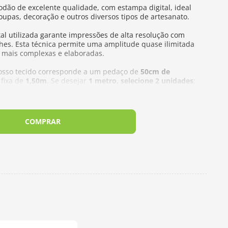
godão de excelente qualidade, com estampa digital, ideal
upas, decoração e outros diversos tipos de artesanato.
tal utilizada garante impressões de alta resolução com
lhes. Esta técnica permite uma amplitude quase ilimitada
 mais complexas e elaboradas.
sso tecido corresponde a um pedaço de
50cm de
fixa de
1,50m
. Se desejar
1 metro, selecione 2 unidades
;
dades
e assim sucessivamente. Importante:
de, o tecido será enviado em
uma peça única, sem
COMPRAR