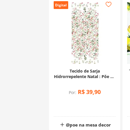
Digital
Tecido de Sarja
Hidrorrepelente Natal : Põe na
Mesa Barrado Azevinho
(0,50x1,75)
R$
39
,
90
Por:
@poe na mesa decor