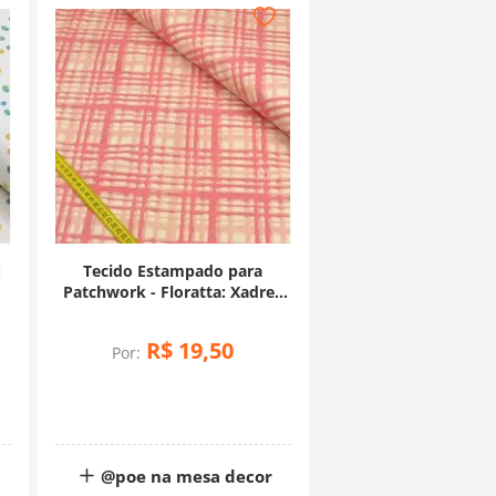
:
Tecido Estampado para
Patchwork - Floratta: Xadrez
Enviesado Rosê (0,50x1,50)
R$
19
,
50
Por:
@poe na mesa decor