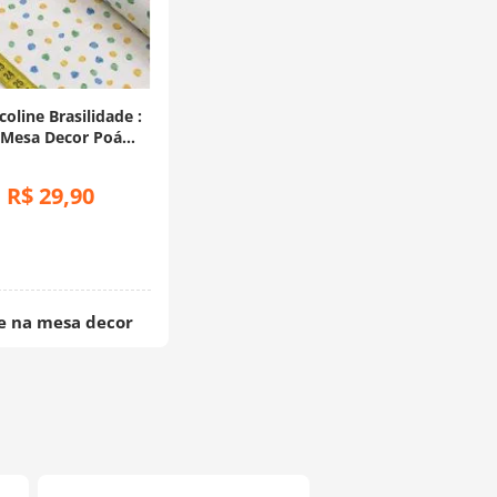
coline Brasilidade :
 Mesa Decor Poá
dos (0,50x1,50)
R$
29
,
90
:
 na mesa decor