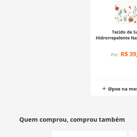
Tecido de S
Hidrorrepelente Nat
Mesa Pássaros (0
R$
39
Por:
@poe na me