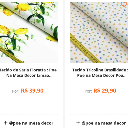
Tecido de Sarja Floratta : Poe
Tecido Tricoline Brasilidade 
Na Mesa Decor Limão
Põe na Mesa Decor Poá
(0,50x1,50)
Coloridos (0,50x1,50)
R$
39
,
90
R$
29
,
90
Por:
Por:
@poe na mesa decor
@poe na mesa decor