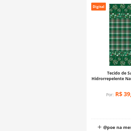
Digital
Tecido de S
Hidrorrepelente Nat
Mesa Barrado B
Xadrez (0,50x
R$
39
Por:
@poe na me