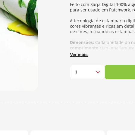
Feito com Sarja Digital 100% al
para ser usado em Patchwork, ro
A tecnologia de estamparia digi
cores vibrantes e ricas em deta
de cores, tornando as estampas
Dimensões:
Cada unidade do no
comprimento
com uma largura 
para
1,5 metros, escolha 3 uni
Ver mais
independentemente da quantida
cortes
Fabricante:
Fernando Maluhy