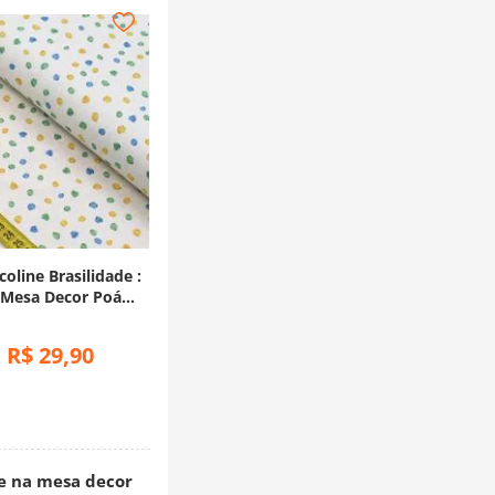
coline Brasilidade :
 Mesa Decor Poá
dos (0,50x1,50)
R$
29
,
90
:
 na mesa decor