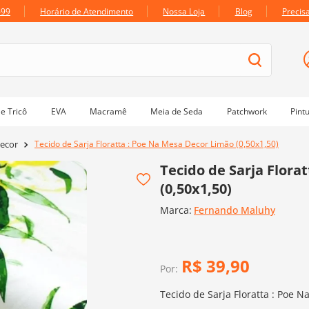
699
Horário de Atendimento
Nossa Loja
Blog
Precis
e Tricô
EVA
Macramê
Meia de Seda
Patchwork
Pint
Tecido de Sarja Floratta : Poe Na Mesa Decor Limão (0,50x1,50)
ecor
Tecido de Sarja Flora
(0,50x1,50)
Marca:
Fernando Maluhy
R$
39
,
90
Por:
Tecido de Sarja Floratta : Poe 