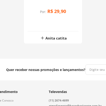
Anita Catita: Tiny Yellow
Branch (0,50x1,40)
R$
29
,
90
Por:
Anita catita
Quer receber nossas promoções e lançamentos?
endimento
Televendas
le Conosco
(11) 2674-4699
atendimento@bazarhorizonte.com.br