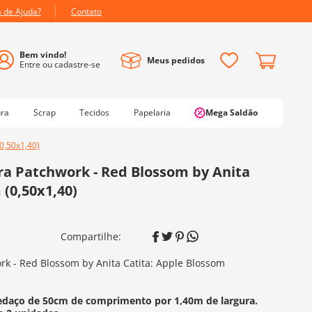
a de Ajuda?
Contato
Meus pedidos
ura
Scrap
Tecidos
Papelaria
Mega Saldão
0,50x1,40)
a Patchwork - Red Blossom by Anita
 (0,50x1,40)
k - Red Blossom by Anita Catita: Apple Blossom
edaço de 50cm de comprimento por 1,40m de largura.