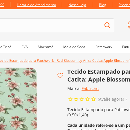
699
Horário de Atendimento
Nossa Loja
Blog
Precis
e Tricô
EVA
Macramê
Meia de Seda
Patchwork
Pint
ecido Estampado para Patchwork - Red Blossom by Anita Catita: Apple Blossom (
Tecido Estampado par
Catita: Apple Blossom
Marca:
Fabricart
Avalie agora!
Tecido Estampado para Patchwor
(0,50x1,40)
Cada unidade refere-se a um p