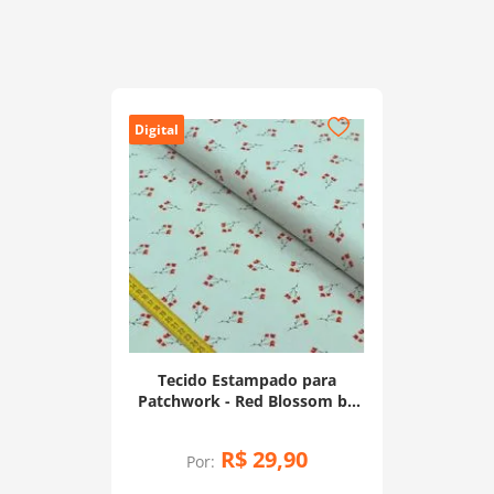
Digital
Tecido Estampado para
Patchwork - Red Blossom by
Anita Catita: Tiny Red Branch
(0,50x1,40)
R$
29
,
90
Por: