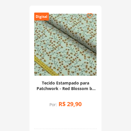
Digital
Tecido Estampado para
Patchwork - Red Blossom by
Anita Catita: Tiny Yellow
Branch (0,50x1,40)
R$
29
,
90
Por: