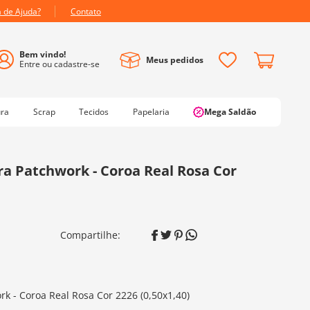
a de Ajuda?
Contato
Meus pedidos
ura
Scrap
Tecidos
Papelaria
Mega Saldão
a Patchwork - Coroa Real Rosa Cor
k - Coroa Real Rosa Cor 2226 (0,50x1,40)