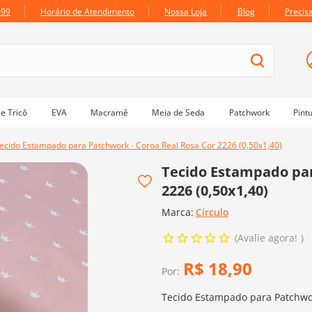
699
Horário de Atendimento
Nossa Loja
Blog
Precis
e Tricô
EVA
Macramê
Meia de Seda
Patchwork
Pint
ecido Estampado para Patchwork - Coroa Real Rosa Cor 2226 (0,50x1,40)
Tecido Estampado par
2226 (0,50x1,40)
Marca:
Círculo
Avalie agora!
R$
18
,
90
Por:
Tecido Estampado para Patchwor