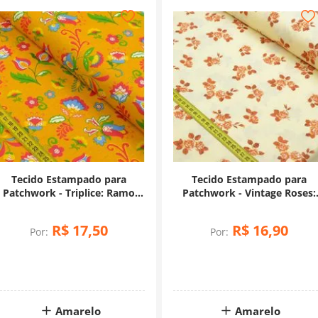
Tecido Estampado para
Tecido Estampado para
Patchwork - Triplice: Ramo
Patchwork - Vintage Roses:
Folk Amarelo (0,50x1,40)
Rosas Médias Ocre (0,50X1,40
R$
17
,
50
R$
16
,
90
Por:
Por:
Amarelo
Amarelo