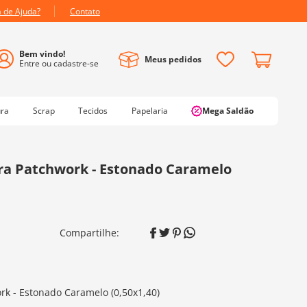
a de Ajuda?
Contato
Meus pedidos
ura
Scrap
Tecidos
Papelaria
Mega Saldão
ra Patchwork - Estonado Caramelo
k - Estonado Caramelo (0,50x1,40)