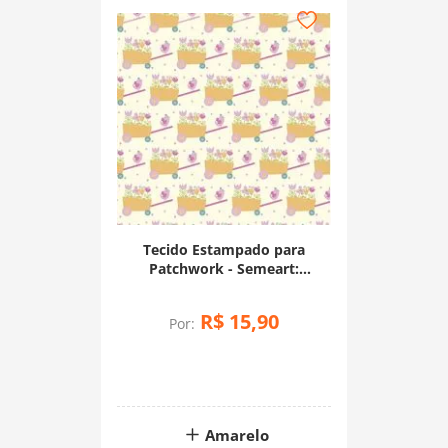
Tecido Estampado para
Patchwork - Semeart:
Carrinhos de Flores (0,50x1,40)
R$
15
,
90
Por:
Amarelo