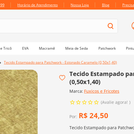
699
Horário de Atendimento
Nossa Loja
Blog
Precis
e Tricô
EVA
Macramê
Meia de Seda
Patchwork
Pint
Tecido Estampado para Patchwork - Estonado Caramelo (0,50x1,40)
Tecido Estampado pa
(0,50x1,40)
Marca:
Fuxicos e Fricotes
Avalie agora!
R$
24
,
50
Por:
Tecido Estampado para Patchwor