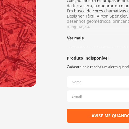
coleção mostra estampas lembr
da terra seca, o quebrar do mar 
Em busca de cores chamativas qu
Designer Têxtil Airton Spengle
desenhos geométricos, brincand
imaginação.
100% Algodão - 50cm de compri
Ver mais
Cada unidade refere-se a um p
Para adquirir 1 metro, selecion
Fabricante:
Fernando Maluhy