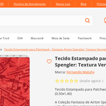
699
Horário de Atendimento
Nossa Loja
Blog
Precis
e Tricô
EVA
Macramê
Meia de Seda
Patchwork
Pint
Tecido Estampado para Patchwork - Fantasia Airton Spengler: Textura Vermel
Tecido Estampado par
Spengler: Textura Ver
Marca:
Fernando Maluhy
Avalie agora!
Tecido Estampado para Patchwor
(0,50x1,40)
A Coleção Fantasia de Airton Sp