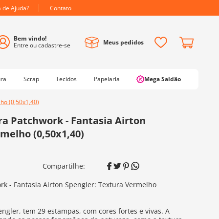
a de Ajuda?
Contato
Meus pedidos
ura
Scrap
Tecidos
Papelaria
Mega Saldão
ho (0,50x1,40)
a Patchwork - Fantasia Airton
melho (0,50x1,40)
k - Fantasia Airton Spengler: Textura Vermelho
engler, tem 29 estampas, com cores fortes e vivas. A