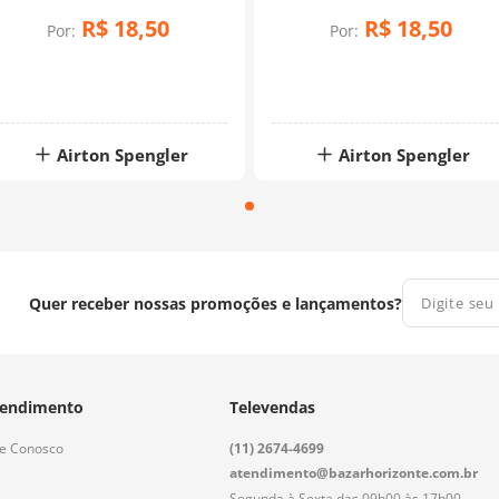
(0,50x1,40)
R$
18
,
50
R$
18
,
50
Por:
Por:
Airton Spengler
Airton Spengler
Quer receber nossas promoções e lançamentos?
endimento
Televendas
le Conosco
(11) 2674-4699
atendimento@bazarhorizonte.com.br
Segunda à Sexta das 09h00 às 17h00