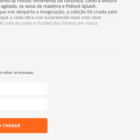
ando os nossos fenomênos da natureza, como a textura
agitado, os veios de madeira e Pollock Splash.
e nos desperta a imaginação, a coleção foi criada pelo
r, que a cada obra nos surpreende mais com seus
o com as cores e ilusões das formas em nossa
mento - 1,40m de largura
edaço de 50cm de comprimento por 1,40m de largura.
e 2 unidades.