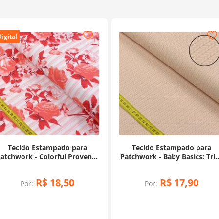
Digital
Tecido Estampado para
Tecido Estampado para
atchwork - Colorful Provence
Patchwork - Baby Basics: Tri
Rosas Laranja (0,50x1,50)
Básico Salmão (0,50x1,50)
R$
18
,
50
R$
17
,
90
Por:
Por: