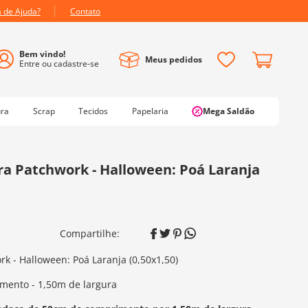
a de Ajuda?
Contato
Meus pedidos
ura
Scrap
Tecidos
Papelaria
Mega Saldão
a Patchwork - Halloween: Poá Laranja
k - Halloween: Poá Laranja (0,50x1,50)
mento - 1,50m de largura