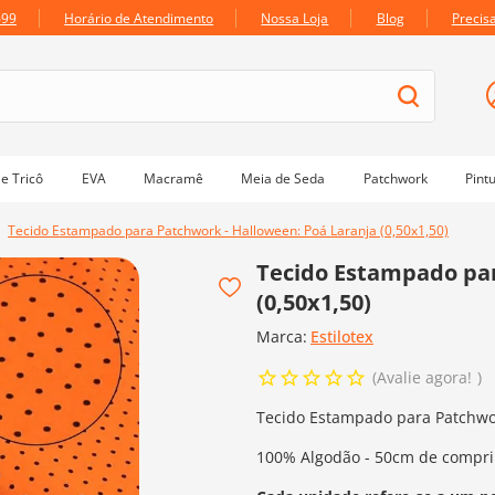
699
Horário de Atendimento
Nossa Loja
Blog
Precis
e Tricô
EVA
Macramê
Meia de Seda
Patchwork
Pint
Tecido Estampado para Patchwork - Halloween: Poá Laranja (0,50x1,50)
Tecido Estampado par
(0,50x1,50)
Marca:
Estilotex
Avalie agora!
Tecido Estampado para Patchwor
100% Algodão - 50cm de compri