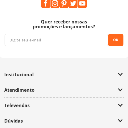
Quer receber nossas
promoções e lançamentos?
OK
Institucional
Empresa
Atendimento
Trabalhe Conosco
Política de Privacidade
Fale Conosco
Televendas
(11) 2674-4699
Dúvidas
atendimento@bazarhorizonte.com.br