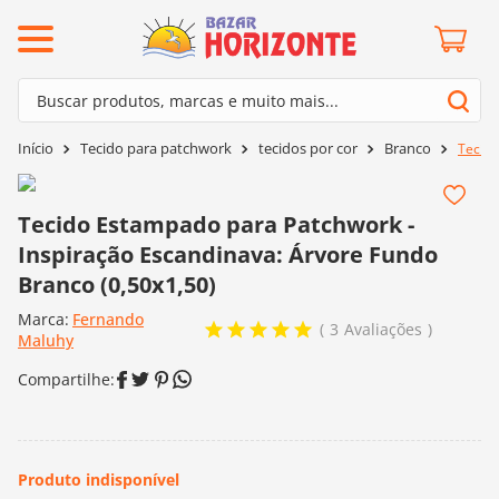
ermos mais buscados
Buscar produtos, marcas e muito mais...
º
barroco
Termos mais buscados
Tecido para patchwork
tecidos por cor
Branco
Tecido
º
mollet
1
º
barroco
º
kit amigurumi
2
º
mollet
Tecido Estampado para Patchwork -
º
fio amigurumi
Inspiração Escandinava: Árvore Fundo
3
º
kit amigurumi
º
agulha crochê
Branco (0,50x1,50)
4
º
fio amigurumi
º
euroroma
Marca:
Fernando
5
º
agulha crochê
3
Avaliações
Maluhy
º
lã cisne
6
º
euroroma
º
batik
7
º
lã cisne
º
charme
8
º
batik
0
º
dmc
9
º
charme