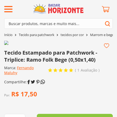
ermos mais buscados
Buscar produtos, marcas e muito mais...
º
barroco
Termos mais buscados
Tecido para patchwork
tecidos por cor
Marrom e bege
º
mollet
1
º
barroco
º
kit amigurumi
2
º
mollet
Tecido Estampado para Patchwork -
º
agulha crochê
Triplice: Ramo Folk Bege (0,50x1,40)
3
º
kit amigurumi
º
fio amigurumi
Marca:
Fernando
4
º
agulha crochê
1
Avaliação
º
lã cisne
Maluhy
5
º
fio amigurumi
º
batik
6
º
lã cisne
º
euroroma
R$
17
,
50
7
º
batik
Por:
º
dmc
8
º
euroroma
0
º
charme
9
º
dmc