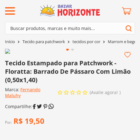
ermos mais buscados
Buscar produtos, marcas e muito mais...
º
barroco
Termos mais buscados
Tecido para patchwork
tecidos por cor
Marrom e bege
º
mollet
1
º
barroco
º
kit amigurumi
2
º
mollet
Tecido Estampado para Patchwork -
º
agulha crochê
Floratta: Barrado De Pássaro Com Limão
3
º
kit amigurumi
º
batik
(0,50x1,40)
4
º
agulha crochê
º
fio amigurumi
Marca:
Fernando
5
º
batik
Avalie agora!
Maluhy
º
euroroma
6
º
fio amigurumi
º
lã cisne
7
º
euroroma
R$
19
,
50
º
charme
Por:
8
º
lã cisne
0
º
dmc
9
º
charme