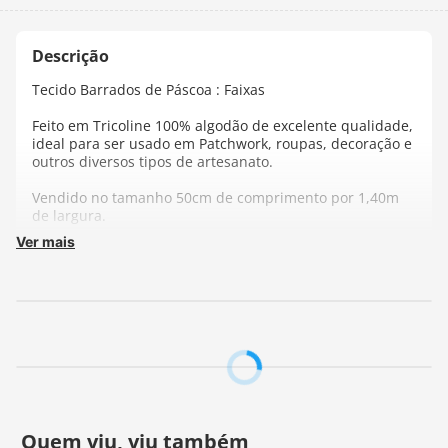
Tecido Barrados de Páscoa : Faixas
Feito em Tricoline 100% algodão de excelente qualidade,
ideal para ser usado em Patchwork, roupas, decoração e
outros diversos tipos de artesanato.
Vendido no tamanho 50cm de comprimento por 1,40m
de largura.
Ver mais
Cada unidade refere-se a um pedaço de 50cm de
comprimento por 1,40m de largura. Para adquirir 1
metro, selecione 2 unidades.
Fabricante:
Fuxicos e Fricotes