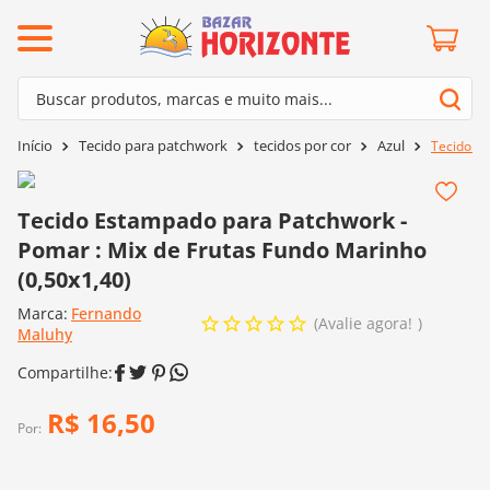
ermos mais buscados
Buscar produtos, marcas e muito mais...
º
barroco
Termos mais buscados
Tecido para patchwork
tecidos por cor
Azul
Tecido Es
º
mollet
1
º
barroco
º
kit amigurumi
2
º
mollet
Tecido Estampado para Patchwork -
º
agulha crochê
Pomar : Mix de Frutas Fundo Marinho
3
º
kit amigurumi
º
fio amigurumi
(0,50x1,40)
4
º
agulha crochê
º
euroroma
Marca:
Fernando
5
º
fio amigurumi
Avalie agora!
Maluhy
º
lã cisne
6
º
euroroma
º
batik
7
º
lã cisne
R$
16
,
50
º
charme
Por:
8
º
batik
0
º
dmc
9
º
charme