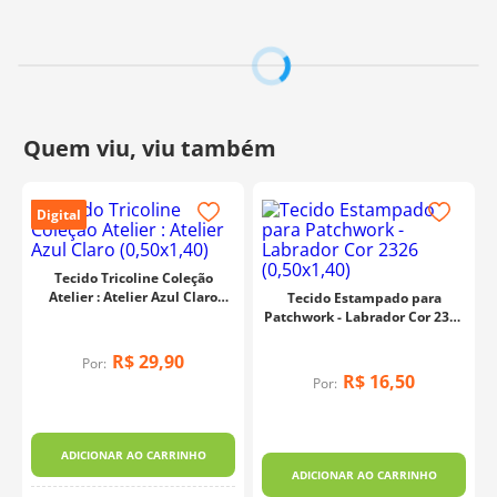
Vendido no tamanho 50cm de comprimento por 1,40m
de largura.
Cada unidade refere-se a um pedaço de 50cm de
comprimento por 1,40m de largura. Para adquirir 1
metro, selecione 2 unidades.
Fabricante:
Fernando Maluhy
Digital
Tecido Tricoline Coleção
Atelier : Atelier Azul Claro
Tecido Estampado para
(0,50x1,40)
Patchwork - Labrador Cor 2326
(0,50x1,40)
R$
29
,
90
Por:
R$
16
,
50
Por:
ADICIONAR AO CARRINHO
ADICIONAR AO CARRINHO