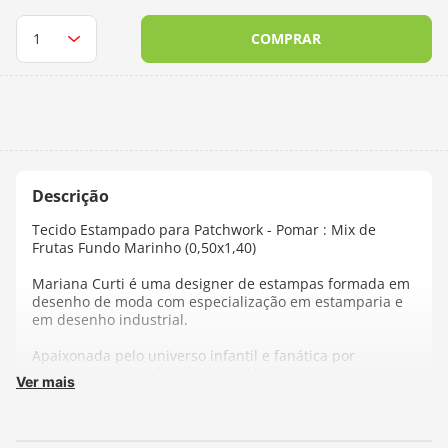
10
º
dmc
COMPRAR
Tecido Estampado para Patchwork - Pomar : Mix de
Frutas Fundo Marinho (0,50x1,40)
Mariana Curti é uma designer de estampas formada em
desenho de moda com especialização em estamparia e
em desenho industrial.
Apaixonada pelo universo infantil e fanática por
estampas, ilustrações, coleções lúdicas e divertidas!
Ver mais
Feito em tricoline 100% algodão de excelente qualidade,
ideal para ser usado em patchwork, roupas, decoração e
outros diversos tipos de artesanato.