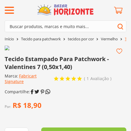
ermos mais buscados
Buscar produtos, marcas e muito mais...
º
barroco
Termos mais buscados
Tecido para patchwork
tecidos por cor
Vermelho
Tec
º
mollet
1
º
barroco
º
kit amigurumi
2
º
mollet
Tecido Estampado Para Patchwork -
º
agulha crochê
Valentines 7 (0,50x1,40)
3
º
kit amigurumi
º
batik
Marca:
Fabricart
4
º
agulha crochê
1
Avaliação
º
fio amigurumi
Signature
5
º
batik
º
euroroma
6
º
fio amigurumi
º
lã cisne
R$
18
,
90
7
º
euroroma
Por:
º
charme
8
º
lã cisne
0
º
dmc
9
º
charme