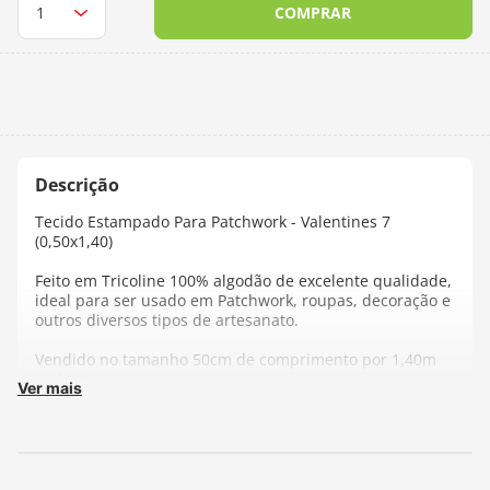
COMPRAR
10
º
dmc
Tecido Estampado Para Patchwork - Valentines 7
(0,50x1,40)
Feito em Tricoline 100% algodão de excelente qualidade,
ideal para ser usado em Patchwork, roupas, decoração e
outros diversos tipos de artesanato.
Vendido no tamanho 50cm de comprimento por 1,40m
de largura.
Ver mais
Cada unidade refere-se a um pedaço de 50cm de
comprimento por 1,40m de largura. Para adquirir 1
metro, selecione 2 unidades.