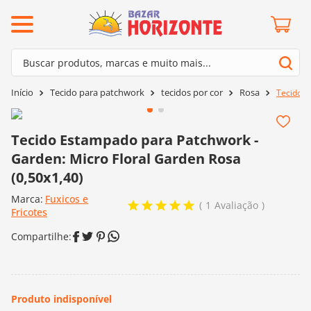
ermos mais buscados
Buscar produtos, marcas e muito mais...
º
barroco
Termos mais buscados
Tecido para patchwork
tecidos por cor
Rosa
Tecido E
º
mollet
1
º
barroco
º
agulha crochê
2
º
mollet
Tecido Estampado para Patchwork -
º
kit amigurumi
Garden: Micro Floral Garden Rosa
3
º
agulha crochê
º
lã cisne
(0,50x1,40)
4
º
kit amigurumi
º
batik
Marca:
Fuxicos e
5
º
lã cisne
1
Avaliação
Fricotes
º
fio amigurumi
6
º
batik
º
euroroma
7
º
fio amigurumi
º
charme
8
º
euroroma
0
º
dmc
9
º
charme