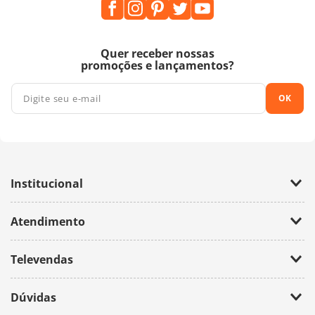
Quer receber nossas
promoções e lançamentos?
OK
Institucional
Empresa
Atendimento
Trabalhe Conosco
Política de Privacidade
Fale Conosco
Televendas
(11) 2674-4699
Dúvidas
atendimento@bazarhorizonte.com.br