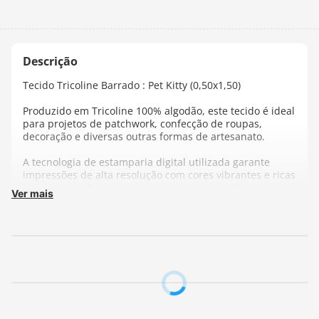
Tecido Tricoline Barrado : Pet Kitty (0,50x1,50)
Produzido em Tricoline 100% algodão, este tecido é ideal
para projetos de patchwork, confecção de roupas,
decoração e diversas outras formas de artesanato.
A tecnologia de estamparia digital utilizada garante
impressões de alta resolução com cores vibrantes e ricas
em detalhes. Esta técnica permite uma amplitude quase
Ver mais
ilimitada de cores, tornando as estampas mais
complexas e elaboradas.
Dimensões:
Cada unidade do nosso tecido corresponde
a um pedaço de
50cm de comprimento
com uma
largura fixa de
1,50m
. Se desejar
1 metro, selecione 2
unidades
; para
1,5 metros, escolha 3 unidades
e assim
sucessivamente. Importante: independentemente da
quantidade, o tecido será enviado em
uma peça única,
sem cortes