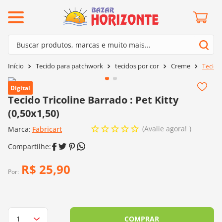
ermos mais buscados
Buscar produtos, marcas e muito mais...
º
barroco
Termos mais buscados
Tecido para patchwork
tecidos por cor
Creme
Tecido 
º
mollet
1
º
barroco
º
kit amigurumi
Digital
2
º
mollet
Tecido Tricoline Barrado : Pet Kitty
º
agulha crochê
(0,50x1,50)
3
º
kit amigurumi
º
fio amigurumi
Avalie agora!
Marca:
4
º
Fabricart
agulha crochê
º
lã cisne
5
º
fio amigurumi
º
batik
6
º
lã cisne
R$
25
,
90
º
euroroma
Por:
7
º
batik
º
dmc
8
º
euroroma
0
º
charme
9
º
dmc
COMPRAR