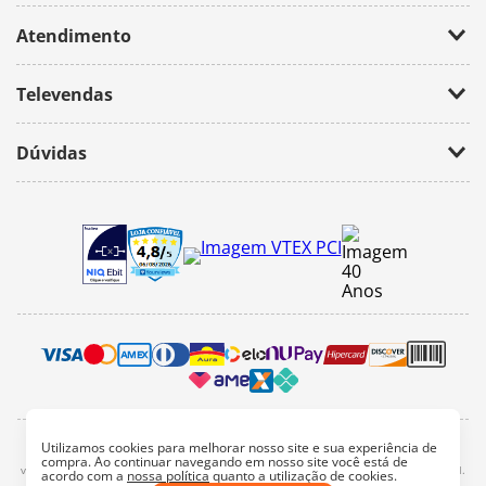
Empresa
Atendimento
Trabalhe Conosco
Política de Privacidade
Fale Conosco
Televendas
(11) 2674-4699
Dúvidas
atendimento@bazarhorizonte.com.br
Segunda à Sexta das 09h00 às 17h00
Como realizar um pedido
Sábado das 09h00 às 16h00
Frete e Prazos de entrega
Meus Pedidos
Veja como é seguro comprar
Pedido mínimo
Trocas e devoluções
Utilizamos cookies para melhorar nosso site e sua experiência de
2022, bazar horizonte. Todos os direitos reservados - Fotos e Logotipos aqui
compra. Ao continuar navegando em nosso site você está de
vinculados são de propriedade particular. É vetada a sua reprodução, total e parcial.
acordo com a
nossa política
quanto a utilização de cookies.