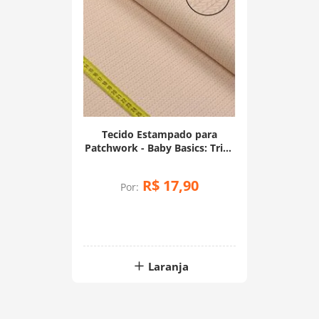
Tecido Estampado para
Patchwork - Baby Basics: Tricô
Básico Salmão (0,50x1,50)
R$
17
,
90
Por:
Laranja