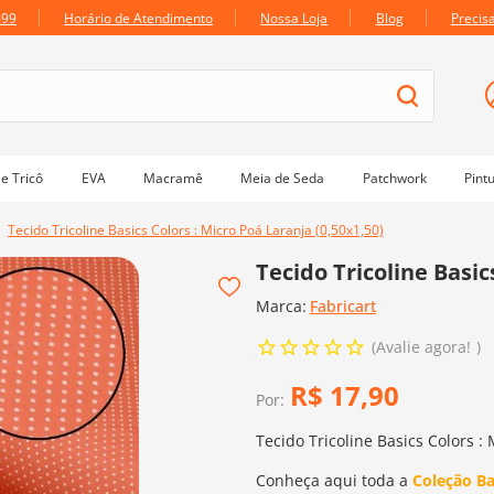
699
Horário de Atendimento
Nossa Loja
Blog
Precis
e Tricô
EVA
Macramê
Meia de Seda
Patchwork
Pint
Tecido Tricoline Basics Colors : Micro Poá Laranja (0,50x1,50)
Tecido Tricoline Basic
Marca:
Fabricart
Avalie agora!
R$
17
,
90
Por:
Tecido Tricoline Basics Colors : 
Conheça aqui toda a
Coleção Ba