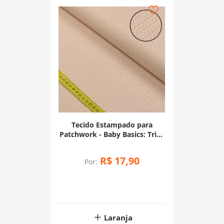
Tecido Estampado para
Patchwork - Baby Basics: Tricô
Básico Salmão (0,50x1,50)
R$
17
,
90
Por:
Laranja