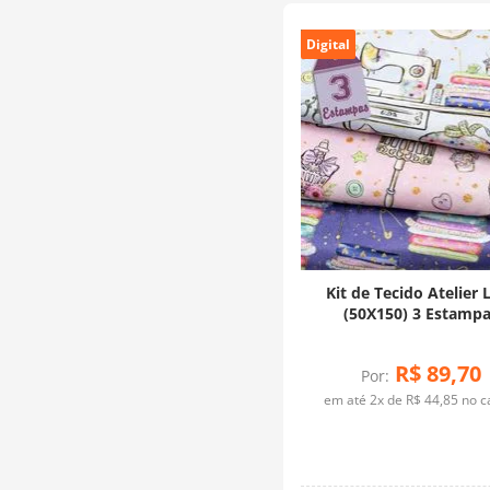
Digital
Kit de Tecido Atelier L
(50X150) 3 Estamp
R$
89
,
70
Por:
em até
2
x de
R$
44
,
85
no c