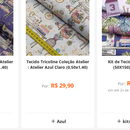
Atelier
Tecido Tricoline Coleção Atelier
Kit de Teci
1,40)
: Atelier Azul Claro (0,50x1,40)
(50X150
Por:
R$
29
,
90
Por:
em até
2
x de
Azul
kit