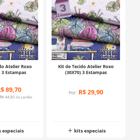
do Atelier Roxo
Kit de Tecido Atelier Roxo
) 3 Estampas
(30X70) 3 Estampas
R$
89
,
70
R$
29
,
90
Por:
R$
44
,
85
no cartão
s especiais
kits especiais