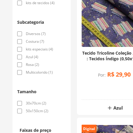
kits de tecidos
(
4
)
Subcategoria
Diversos
(
7
)
Costura
(
7
)
kits especiais
(
4
)
Tecido Tricoline Coleção 
Azul
(
4
)
: Tecidos Índigo (0,50x
Rosa
(
2
)
Multicolorido
(
1
)
R$
29
,
90
Por:
Tamanho
30x70cm
(
2
)
Azul
50x150cm
(
2
)
Digital
Faixas de preço