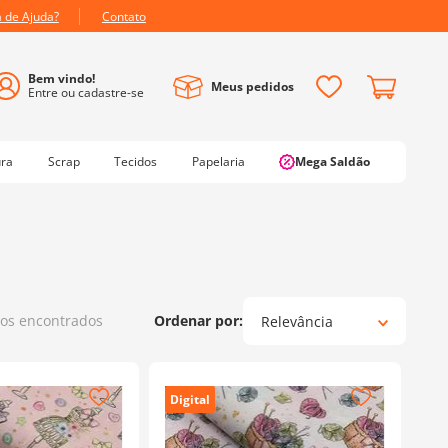
a de Ajuda?
Contato
Meus pedidos
ura
Scrap
Tecidos
Papelaria
Mega Saldão
os
Relevância
Digital