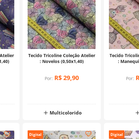
Atelier
Tecido Tricoline Coleção Atelier
Tecido Tricoli
1,40)
: Novelos (0,50x1,40)
: Manequi
R$
29
,
90
Por:
Por:
Multicolorido
Digital
Digital