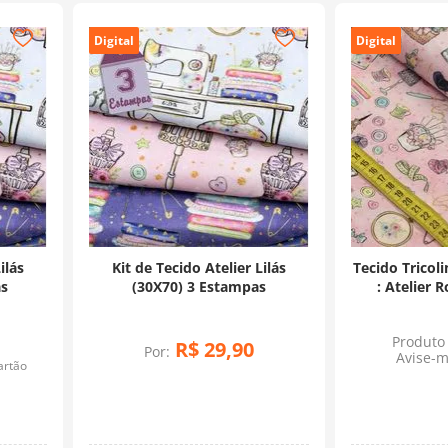
Digital
Digital
ilás
Kit de Tecido Atelier Lilás
Tecido Tricoli
as
(30X70) 3 Estampas
: Atelier R
Produto 
R$
29
,
90
Por:
Avise-m
artão