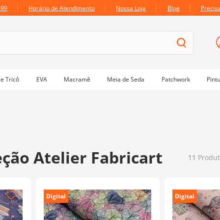
699
Horário de Atendimento
Nossa Loja
Blog
Precis
e Tricô
EVA
Macramê
Meia de Seda
Patchwork
Pint
ção Atelier Fabricart
11
Produt
Digital
Digital