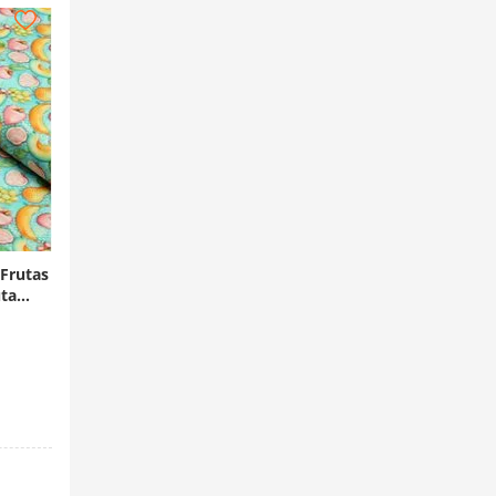
 Frutas
uta