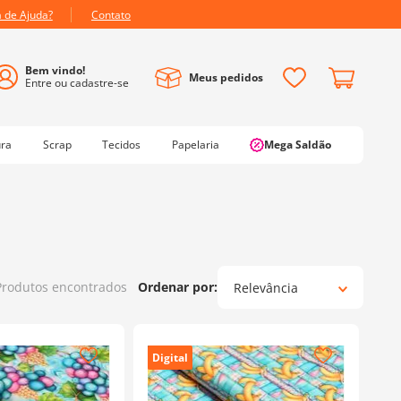
a de Ajuda?
Contato
Meus pedidos
ura
Scrap
Tecidos
Papelaria
Mega Saldão
Produtos
Relevância
Digital