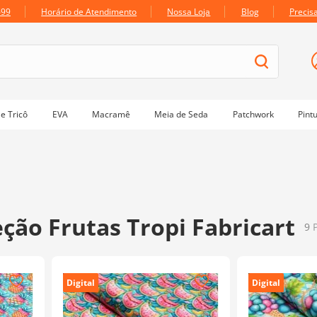
699
Horário de Atendimento
Nossa Loja
Blog
Precis
e Tricô
EVA
Macramê
Meia de Seda
Patchwork
Pint
eção Frutas Tropi Fabricart
9
Digital
Digital