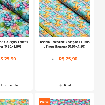
ine Coleção Frutas
Tecido Tricoline Coleção Frutas
va (0,50x1,50)
: Tropi Banana (0,50x1,50)
R$
25
,
90
R$
25
,
90
Por:
ticolorido
Azul
Digital