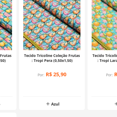
 Frutas
Tecido Tricoline Coleção Frutas
Tecido Tricol
,50)
: Tropi Pera (0,50x1,50)
: Tropi Lar
R$
25
,
90
Por:
Por:
o
Azul