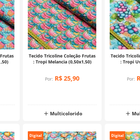
 Frutas
Tecido Tricoline Coleção Frutas
Tecido Tricol
1,50)
: Tropi Melancia (0,50x1,50)
: Tropi U
R$
25
,
90
Por:
Por:
Multicolorido
Mul
Digital
Digital