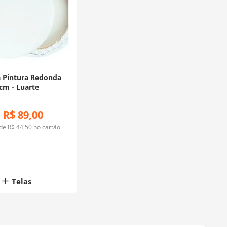
a Pintura Redonda
cm - Luarte
R$
89
,
00
:
 de
R$
44
,
50
no cartão
Telas