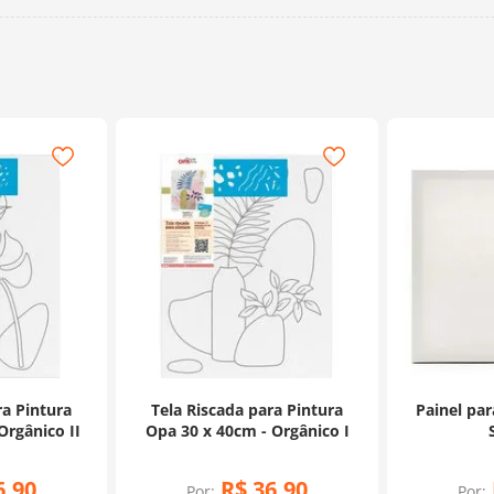
ra Pintura
Tela Riscada para Pintura
Painel par
Opa 30 x 40cm - Orgânico II
Opa 30 x 40cm - Orgânico I
6
,
90
R$
36
,
90
Por:
Por: