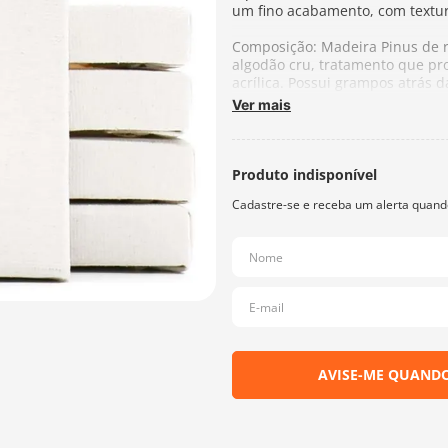
um fino acabamento, com textu
Composição: Madeira Pinus de r
algodão cru, tratamento que pro
acrílica. Possui grampos atrás 
Ver mais
Espessura lateral da madeira: 
Fabricante:
Souzart