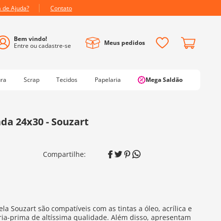
a de Ajuda?
Contato
Meus pedidos
ura
Scrap
Tecidos
Papelaria
Mega Saldão
ada 24x30 - Souzart
ela Souzart são compatíveis com as tintas a óleo, acrílica e
ia-prima de altíssima qualidade. Além disso, apresentam