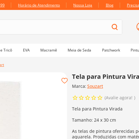
699
Horário de Atendimento
Nossa Loja
Blog
Precis
e Tricô
EVA
Macramê
Meia de Seda
Patchwork
Pint
art
Tela para Pintura Vir
Marca:
Souzart
Avalie agora!
Tela para Pintura Virada
Tamanho: 24 x 30 cm
As telas de pintura oferecidas p
aquarela. Produzidas com matér