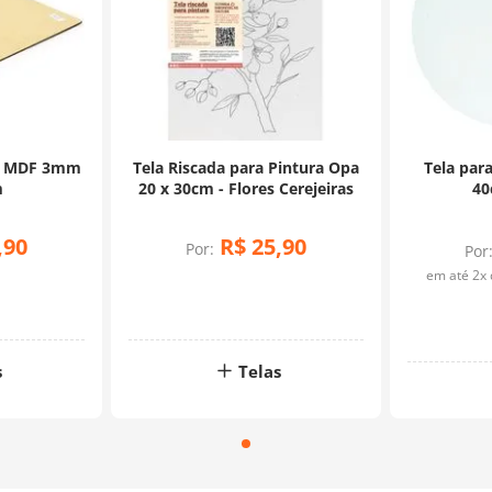
ra MDF 3mm
Tela Riscada para Pintura Opa
Tela par
m
20 x 30cm - Flores Cerejeiras
40
,
90
R$
25
,
90
Por:
Por
em até
2
x
s
Telas