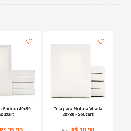
a Pintura 40x50 -
Tela para Pintura Virada
Souzart
20x30 - Souzart
R$
35
,
90
R$
10
,
90
Por: