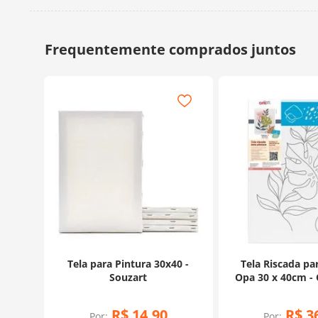
Tela para Pintura 30x40 -
Tela Riscada pa
Souzart
R$
14
,
90
R$
3
Por:
Por: