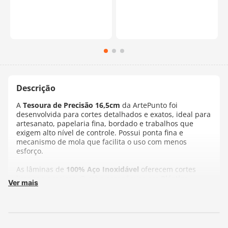
A
Tesoura de Precisão 16,5cm
da ArtePunto foi
desenvolvida para cortes detalhados e exatos, ideal para
artesanato, papelaria fina, bordado e trabalhos que
exigem alto nível de controle. Possui ponta fina e
mecanismo de mola que facilita o uso com menos
esforço.
As lâminas de
100% Aço Inoxidável
oferecem cortes
limpos e precisos. O cabo ergonômico em
Plástico
Ver mais
Resistente
garante conforto, segurança e firmeza
mesmo em longos períodos de uso.
Com 16,5cm (6-1/2”), é uma ferramenta indispensável
para profissionais e entusiastas que trabalham com