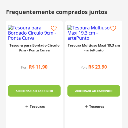
10
º
charme
Tesoura para Bordado Círculo
Tesoura Multiuso Maxi 19,3 cm
9cm - Ponta Curva
- artePunto
R$
11
,
90
R$
23
,
90
Por:
Por:
ADICIONAR AO CARRINHO
ADICIONAR AO CARRINHO
Tesouras
Tesouras
o