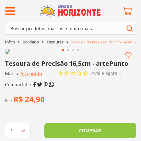
ermos mais buscados
Buscar produtos, marcas e muito mais...
º
barroco
Termos mais buscados
Bordado
Tesouras
Tesoura de Precisão 16,5cm - artePunt
º
mollet
1
º
barroco
º
kit amigurumi
2
º
mollet
Tesoura de Precisão 16,5cm - artePunto
º
agulha crochê
3
º
kit amigurumi
Avalie agora!
Marca:
Artepunto
º
fio amigurumi
4
º
agulha crochê
º
lã cisne
5
º
fio amigurumi
R$
24
,
90
º
batik
Por:
6
º
lã cisne
º
euroroma
7
º
batik
º
dmc
8
º
euroroma
COMPRAR
0
º
charme
9
º
dmc