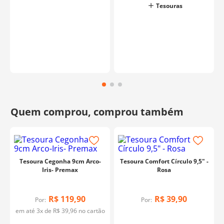
o
Tesouras
Tesoura Cegonha 9cm Arco-
Tesoura Comfort Círculo 9,5" -
Iris- Premax
Rosa
R$
119
,
90
R$
39
,
90
Por:
Por:
em até
3
x de
R$
39
,
96
no cartão