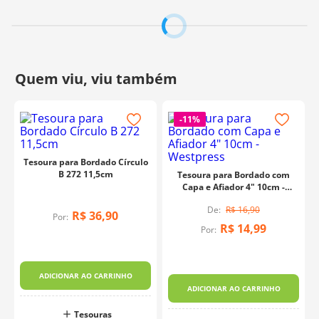
precisão nos mínimos detalhes.
Composição:
100% Aço Inoxidável
Composição do Cabo:
Plástico
Tamanho:
16,5cm
Polegada:
6-1/2
Fabricante:
ArtePunto
-
11%
Tesoura para Bordado Círculo
B 272 11,5cm
Tesoura para Bordado com
Capa e Afiador 4" 10cm -
Westpress
R$
16
,
90
R$
36
,
90
Por:
R$
14
,
99
Por:
ADICIONAR AO CARRINHO
ADICIONAR AO CARRINHO
Tesouras