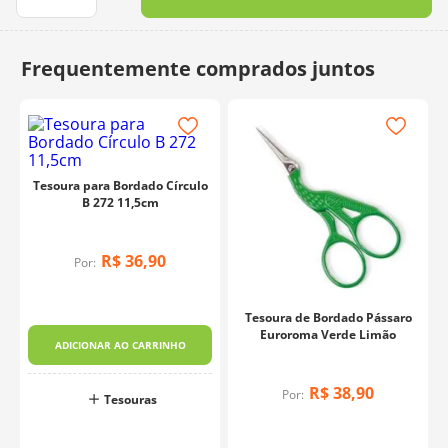
10
º
dmc
Tesoura para Bordado Círculo
B 272 11,5cm
R$
36
,
90
Por:
Tesoura de Bordado Pássaro
Euroroma Verde Limão
ADICIONAR AO CARRINHO
R$
38
,
90
Por:
Tesouras
o