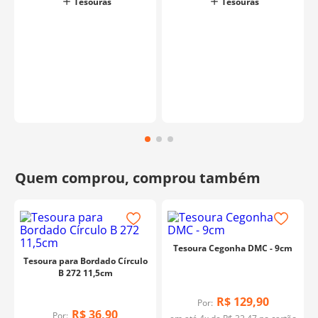
Tesouras
Tesouras
o
Tesoura Cegonha DMC - 9cm
Tesoura para Bordado Círculo
B 272 11,5cm
R$
129
,
90
Por:
R$
36
,
90
Por: