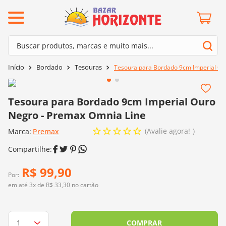
ermos mais buscados
Buscar produtos, marcas e muito mais...
º
barroco
Termos mais buscados
Bordado
Tesouras
Tesoura para Bordado 9cm Imperial Ou
º
mollet
1
º
barroco
º
kit amigurumi
2
º
mollet
Tesoura para Bordado 9cm Imperial Ouro
º
agulha crochê
Negro - Premax Omnia Line
3
º
kit amigurumi
º
batik
Avalie agora!
Marca:
4
º
Premax
agulha crochê
º
fio amigurumi
5
º
batik
º
euroroma
6
º
fio amigurumi
R$
99
,
90
º
lã cisne
Por:
7
º
euroroma
em até
3
x de
R$
33
,
30
no cartão
º
charme
8
º
lã cisne
0
º
dmc
9
º
charme
COMPRAR