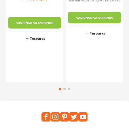
em até
4
x de
R$
32
,
47
no cartão
p
ADICIONAR AO CARRINHO
ADICIONAR AO CARRINHO
Tesouras
Tesouras
o