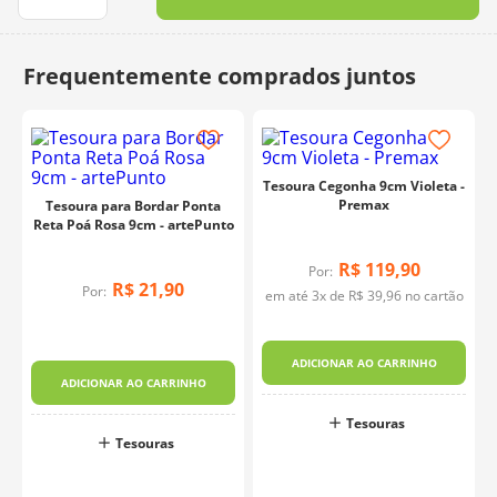
10
º
charme
Tesoura Cegonha 9cm Violeta -
Premax
Tesoura para Bordar Ponta
Reta Poá Rosa 9cm - artePunto
R$
119
,
90
Por:
R$
21
,
90
Por:
em até
3
x de
R$
39
,
96
no cartão
ADICIONAR AO CARRINHO
ADICIONAR AO CARRINHO
Tesouras
Tesouras