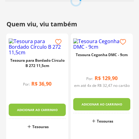
Tesoura Cegonha DMC - 9cm
Tesoura para Bordado Círculo
B 272 11,5cm
R$
129
,
90
Por:
R$
36
,
90
Por:
em até
4
x de
R$
32
,
47
no cartão
p
ADICIONAR AO CARRINHO
ADICIONAR AO CARRINHO
Tesouras
Tesouras
o