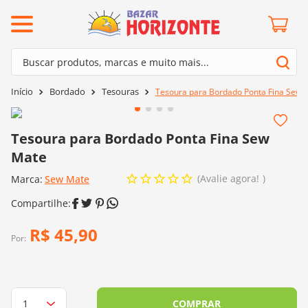
ermos mais buscados
Buscar produtos, marcas e muito mais...
º
barroco
Termos mais buscados
Bordado
Tesouras
Tesoura para Bordado Ponta Fina Sew 
º
mollet
1
º
barroco
º
kit amigurumi
2
º
mollet
Tesoura para Bordado Ponta Fina Sew
º
agulha crochê
Mate
3
º
kit amigurumi
º
fio amigurumi
Avalie agora!
Marca:
4
º
Sew Mate
agulha crochê
º
lã cisne
5
º
fio amigurumi
º
batik
6
º
lã cisne
R$
45
,
90
º
euroroma
Por:
7
º
batik
º
dmc
8
º
euroroma
0
º
charme
9
º
dmc
COMPRAR