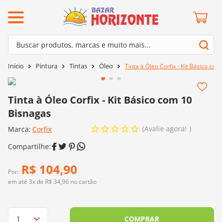
ermos mais buscados
Buscar produtos, marcas e muito mais...
º
barroco
Termos mais buscados
Pintura
Tintas
Óleo
Tinta à Óleo Corfix - Kit Básico co
º
mollet
1
º
barroco
º
kit amigurumi
2
º
mollet
Tinta à Óleo Corfix - Kit Básico com 10
º
agulha crochê
Bisnagas
3
º
kit amigurumi
º
fio amigurumi
Avalie agora!
Marca:
4
º
Corfix
agulha crochê
º
lã cisne
5
º
fio amigurumi
º
batik
6
º
lã cisne
R$
104
,
90
º
euroroma
Por:
7
º
batik
em até
3
x de
R$
34
,
96
no cartão
º
dmc
8
º
euroroma
0
º
charme
9
º
dmc
COMPRAR