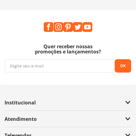
Quer receber nossas
promoções e lançamentos?
OK
Institucional
Empresa
Atendimento
Trabalhe Conosco
Política de Privacidade
Fale Conosco
Televendas