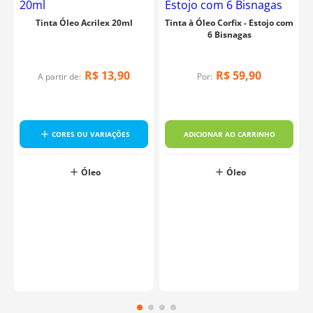
Tinta Óleo Acrilex 20ml
Tinta à Óleo Corfix - Estojo com
6 Bisnagas
R$
13
,
90
R$
59
,
90
A partir de:
Por:
CORES OU VARIAÇÕES
ADICIONAR AO CARRINHO
Óleo
Óleo