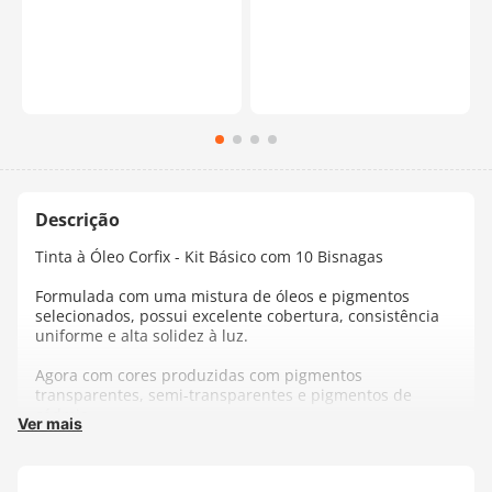
Tinta à Óleo Corfix - Kit Básico com 10 Bisnagas
Formulada com uma mistura de óleos e pigmentos
selecionados, possui excelente cobertura, consistência
uniforme e alta solidez à luz.
Agora com cores produzidas com pigmentos
transparentes, semi-transparentes e pigmentos de
cádmio.
Ver mais
Contém 10 bisnagas de 20ml de tinta à óleo com cores
básicas: Blanco Titânio, Limp Black, Amarelo Cadimo,