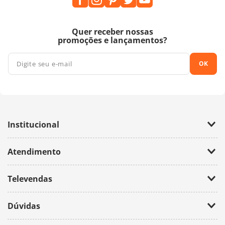
Quer receber nossas
promoções e lançamentos?
OK
Institucional
Empresa
Atendimento
Trabalhe Conosco
Política de Privacidade
Fale Conosco
Televendas
(11) 2674-4699
Dúvidas
atendimento@bazarhorizonte.com.br
Segunda à Sexta das 09h00 às 17h00