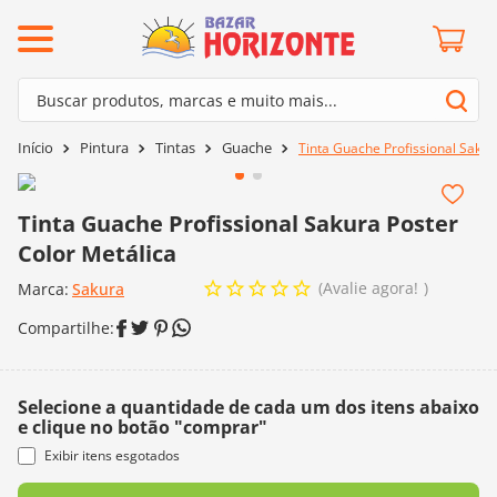
ermos mais buscados
Buscar produtos, marcas e muito mais...
º
barroco
Termos mais buscados
Pintura
Tintas
Guache
Tinta Guache Profissional Sakur
º
mollet
1
º
barroco
º
kit amigurumi
2
º
mollet
Tinta Guache Profissional Sakura Poster
º
agulha crochê
Color Metálica
3
º
kit amigurumi
º
fio amigurumi
Avalie agora!
Marca:
4
º
Sakura
agulha crochê
º
lã cisne
5
º
fio amigurumi
º
batik
6
º
lã cisne
º
euroroma
7
º
batik
Selecione a quantidade de cada um dos itens abaixo
º
dmc
e clique no botão "comprar"
8
º
euroroma
Exibir itens esgotados
0
º
charme
9
º
dmc