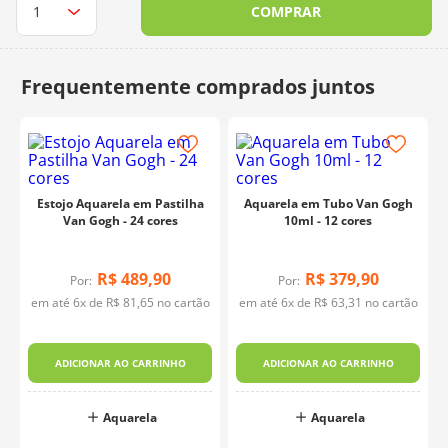
COMPRAR
10
º
dmc
Estojo Aquarela em Pastilha
Aquarela em Tubo Van Gogh
Van Gogh - 24 cores
10ml - 12 cores
R$
489
,
90
R$
379
,
90
Por:
Por:
em até
6
x de
R$
81
,
65
no cartão
em até
6
x de
R$
63
,
31
no cartão
f
ADICIONAR AO CARRINHO
ADICIONAR AO CARRINHO
Aquarela
Aquarela
o