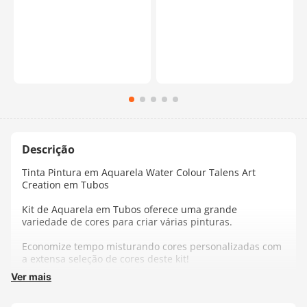
Tinta Pintura em Aquarela Water Colour Talens Art
Creation em Tubos
Kit de Aquarela em Tubos oferece uma grande
variedade de cores para criar várias pinturas.
Economize tempo misturando cores personalizadas com
a extensa seleção de cores deste kit!
Ver mais
Devido ao seu tamanho conveniente, esses tubos são
ideais para ter em seu estúdio ou para levar com você