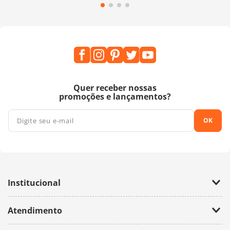
Quer receber nossas
promoções e lançamentos?
OK
Institucional
Empresa
Atendimento
Trabalhe Conosco
Política de Privacidade