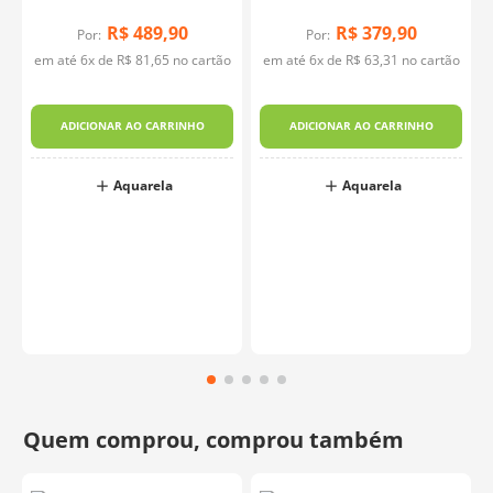
Crimson 326, Scarlet 334, Vermilion 311, Orange 235,
Yellow 200, Lemon Yellow 205 e Chinese White 108.
R$
489
,
90
R$
379
,
90
Por:
Por:
em até
6
x de
R$
81
,
65
no cartão
em até
6
x de
R$
63
,
31
no cartão
Fabricante:
Art Creation
f
ADICIONAR AO CARRINHO
ADICIONAR AO CARRINHO
Aquarela
Aquarela
o