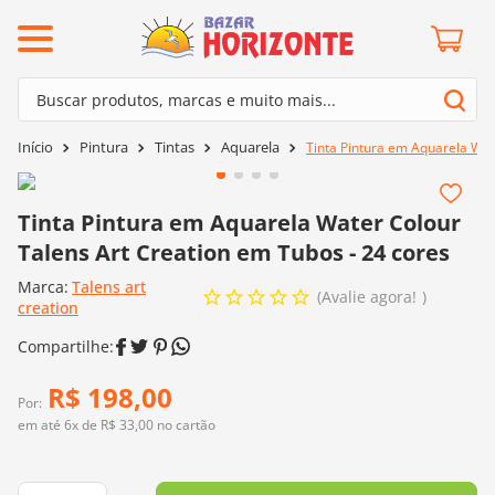
ermos mais buscados
Buscar produtos, marcas e muito mais...
º
barroco
Termos mais buscados
Pintura
Tintas
Aquarela
Tinta Pintura em Aquarela Wat
º
mollet
1
º
barroco
º
kit amigurumi
2
º
mollet
Tinta Pintura em Aquarela Water Colour
º
fio amigurumi
Talens Art Creation em Tubos - 24 cores
3
º
kit amigurumi
º
agulha crochê
Marca:
Talens art
4
º
fio amigurumi
Avalie agora!
º
euroroma
creation
5
º
agulha crochê
º
lã cisne
6
º
euroroma
º
batik
R$
198
,
00
7
º
lã cisne
Por:
º
charme
em até
6
x de
R$
33
,
00
no cartão
8
º
batik
0
º
dmc
9
º
charme