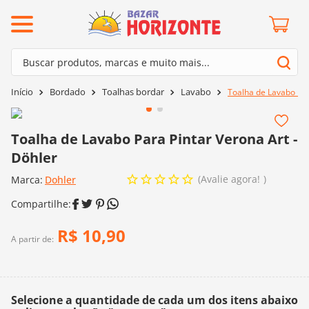
ermos mais buscados
Buscar produtos, marcas e muito mais...
º
barroco
Termos mais buscados
Bordado
Toalhas bordar
Lavabo
Toalha de Lavabo Par
º
mollet
1
º
barroco
º
kit amigurumi
2
º
mollet
Toalha de Lavabo Para Pintar Verona Art -
º
agulha crochê
Döhler
3
º
kit amigurumi
º
fio amigurumi
Avalie agora!
Marca:
4
º
Dohler
agulha crochê
º
euroroma
5
º
fio amigurumi
º
lã cisne
6
º
euroroma
R$
10
,
90
º
batik
A partir de:
7
º
lã cisne
º
charme
8
º
batik
0
º
dmc
Selecione a quantidade de cada um dos itens abaixo
9
º
charme