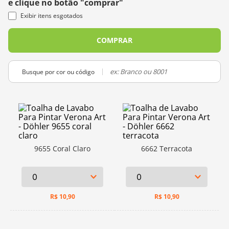
e clique no botão "comprar"
10
º
dmc
Exibir itens esgotados
COMPRAR
Busque por cor ou código
9655 Coral Claro
6662 Terracota
R$
10,90
R$
10,90