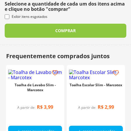
Selecione a quantidade de cada um dos itens acima
e clique no botão "comprar"
Exibir itens esgotados
COMPRAR
Toalha de Lavabo Slim -
Toalha Escolar Slim - Marcotex
Marcotex
R$
3
,
99
R$
2
,
99
A partir de:
A partir de:
a