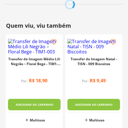
garantir aderência.
- Retire cuidadosamente o filme transparente da parte
superior.
- Pronto! O adesivo está aplicado.
Tamanho:
8 cm x 8 cm
Fabricante:
Litoarte
Transfer de Imagem Médio Lili
Transfer de Imagem Natal -
Negrão – Floral Bege - TIM1-
TISN - 009 Biscoitos
003
R$
18
,
90
R$
9
,
49
Por:
Por:
ADICIONAR AO CARRINHO
ADICIONAR AO CARRINHO
Multiuso
Multiuso