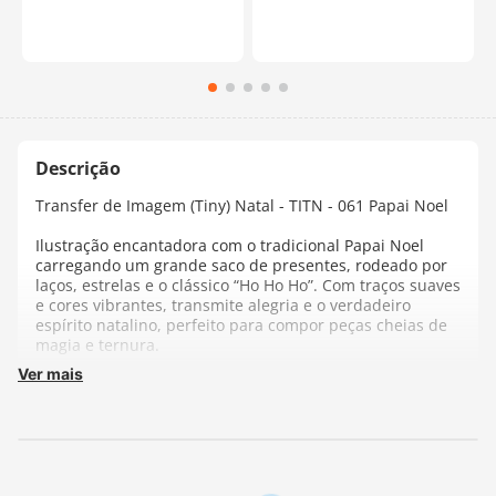
Transfer de Imagem (Tiny) Natal - TITN - 061 Papai Noel
Ilustração encantadora com o tradicional Papai Noel
carregando um grande saco de presentes, rodeado por
laços, estrelas e o clássico “Ho Ho Ho”. Com traços suaves
e cores vibrantes, transmite alegria e o verdadeiro
espírito natalino, perfeito para compor peças cheias de
magia e ternura.
Ver mais
Modo de uso:
- Corte ao redor da gravura desejada.
- Remova uma película branca da parte de trás.
- Aplique o adesivo sobre a superfície escolhida.
- Pressione utilizando um pano limpo e macio para