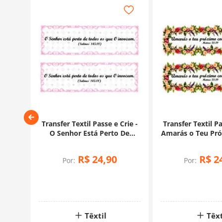
do -
Transfer Textil Passe e Crie -
Transfer Textil Pa
O Senhor Está Perto De
Amarás o Teu Pr
Todos Os Que O Invocam
a Ti Me
R$
24
,
90
R$
2
Por:
Por:
Têxtil
Têxt