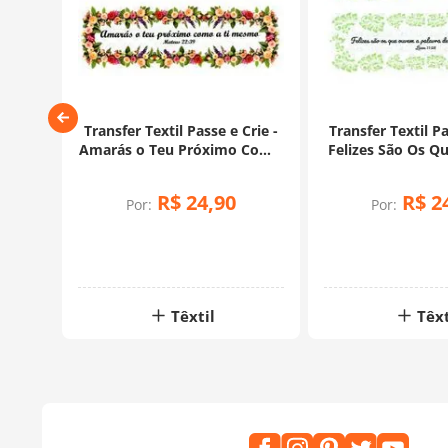
cil
Transfer Textil Passe e Crie -
Transfer Textil Pa
Amarás o Teu Próximo Como
Felizes São Os 
a Ti Mesmo
Palavra De Deus 
R$
24
,
90
R$
2
Por:
Por:
Têxtil
Têxt