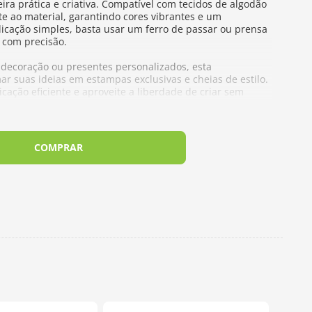
ira prática e criativa. Compatível com tecidos de algodão
te ao material, garantindo cores vibrantes e um
cação simples, basta usar um ferro de passar ou prensa
n com precisão.
 decoração ou presentes personalizados, esta
ar suas ideias em estampas exclusivas e cheias de estilo.
cação eficiente e aproveite a liberdade de criar sem
COMPRAR
transferência sobre a peça com o lado da cola voltada para
peratura média (algodão ou menor).
o sobre o plástico de transferência, movendo lentamente
uma consistência ou o cabo da tesoura para pressionar as
Antes de retirar um filme plástico, aguarde o resfriamento
 alguma parte do desenho não solte, repita o processo,
ar e tente novamente.
s desenhos, recorte-os com tesoura antes de aplicar.