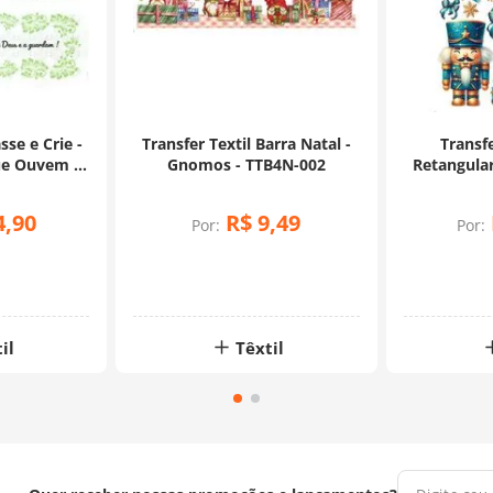
sse e Crie -
Transfer Textil Barra Natal -
Transfe
Que Ouvem A
Gnomos - TTB4N-002
Retangular
E a Guardam
4
,
90
R$
9
,
49
Por:
Por:
il
Têxtil