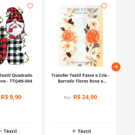
 o ferro, mova-o cuidadosamente para cobrir toda a área
 feita de maneira delicada.
cidos com transferência aplicada.
 sobre uma estampa já inserida.
ervar a aplicação.
afari, você pode criar peças incríveis e personalizadas,
ualquer projeto.
 Textil Quadrado
Transfer Textil Passe e Crie -
Tran
Love - TTQ4N-004
Barrado Flores Rose e
C
Brancas
R$
9
,
90
R$
24
,
90
Por:
Têxtil
Têxtil