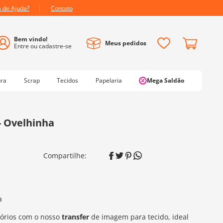
a de Ajuda?
Contato
Meus pedidos
ura
Scrap
Tecidos
Papelaria
Mega Saldão
 - Ovelhinha
a
sórios com o nosso
transfer
de imagem para tecido, ideal