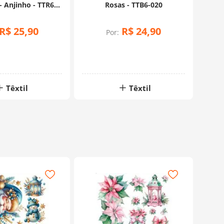
- Anjinho - TTR6N-
Rosas - TTB6-020
001
R$
25
,
90
R$
24
,
90
Por:
Têxtil
Têxtil