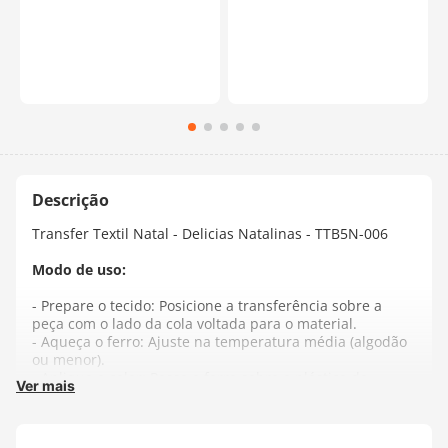
Transfer Textil Natal - Delicias Natalinas - TTB5N-006
Modo de uso:
- Prepare o tecido: Posicione a transferência sobre a
peça com o lado da cola voltada para o material.
- Aqueça o ferro: Ajuste na temperatura média (algodão
ou menor).
- Aplique o calor: Passe o ferro sobre o plástico de
Ver mais
transferência, movendo lentamente por cerca de 40
segundos. Use uma consistência ou o cabo da tesoura
para pressionar as bordas e melhorar a aderência.