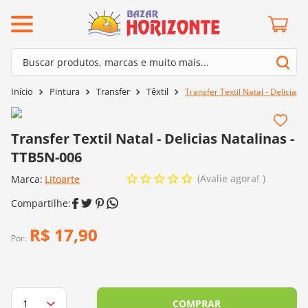
ermos mais buscados
Buscar produtos, marcas e muito mais...
º
barroco
Termos mais buscados
Pintura
Transfer
Têxtil
Transfer Textil Natal - Delicias
º
mollet
1
º
barroco
º
kit amigurumi
2
º
mollet
Transfer Textil Natal - Delicias Natalinas -
º
agulha crochê
TTB5N-006
3
º
kit amigurumi
º
batik
Avalie agora!
Marca:
4
º
Litoarte
agulha crochê
º
fio amigurumi
5
º
batik
º
euroroma
6
º
fio amigurumi
R$
17
,
90
º
lã cisne
Por:
7
º
euroroma
º
charme
8
º
lã cisne
0
º
dmc
9
º
charme
COMPRAR