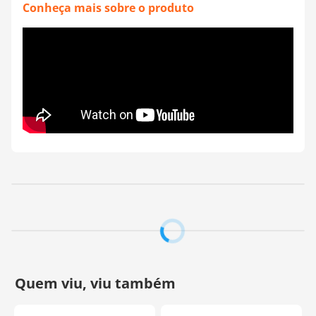
- Deixe esfriar completamente: Antes de retirar um filme
Conheça mais sobre o produto
plástico, aguarde o resfriamento total. Remova com
cuidado. Caso alguma parte do desenho não solte, repita
o processo, aqueça novamente, espere esfriar e tente
novamente.
Observações Importantes:
- Se você tiver vários desenhos para transferir, recorte-
os com tesoura antes de aplicar.
- Para estampas maiores do que o ferro, mova-o
cuidadosamente para cobrir toda a área com calor
uniforme.
Cuidados:
- A lavagem na máquina deve ser feita de maneira
delicada.
- Evite o uso de secadora em tecidos com transferência
aplicada.
- Não passe o ferro diretamente sobre uma estampa já
inserida.
- Evite torcer o tecido para preservar a aplicação.
Tamanho:
27,5cm x 12,8 cm