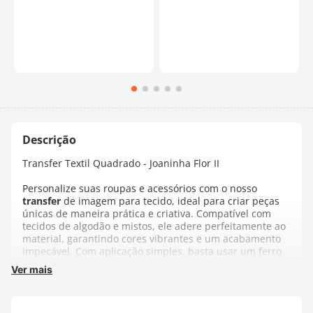
Transfer Textil Quadrado - Joaninha Flor II
Personalize suas roupas e acessórios com o nosso
transfer
de imagem para tecido, ideal para criar peças
únicas de maneira prática e criativa. Compatível com
tecidos de algodão e mistos, ele adere perfeitamente ao
material, garantindo cores vibrantes e um acabamento
impecável. Com aplicação simples, basta usar um ferro
de passar ou prensa térmica para transferir o design
Ver mais
com precisão.
Perfeito para projetos de moda, decoração ou presentes