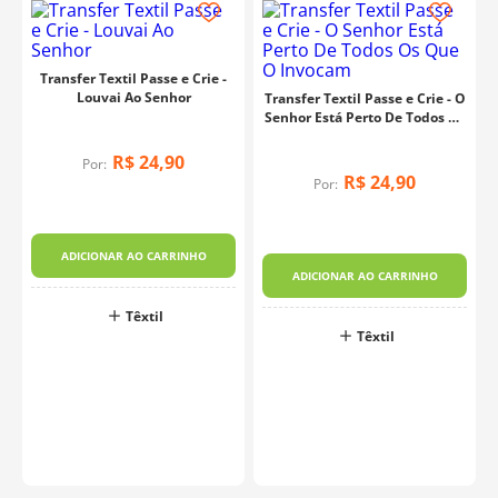
- Para estampas maiores do que o ferro, mova-o
cuidadosamente para cobrir toda a área com calor
uniforme.
Transfer Textil Passe e Crie -
Cuidados:
Louvai Ao Senhor
Transfer Textil Passe e Crie - O
Senhor Está Perto De Todos Os
- A lavagem na máquina deve ser feita de maneira
Que O Invocam
delicada.
R$
24
,
90
- Evite o uso de secadora em tecidos com transferência
Por:
R$
24
,
90
aplicada.
Por:
- Não passe o ferro diretamente sobre uma estampa já
inserida.
- Evite torcer o tecido para preservar a aplicação.
ADICIONAR AO CARRINHO
- Com o Transfer Têxtil Barra - Safari, você pode criar
ADICIONAR AO CARRINHO
peças incríveis e personalizadas, adicionando um toque
único a qualquer projeto.
Têxtil
Têxtil
Tamanho:
13,5cm x 13,5cm
Fabricante:
Litoarte