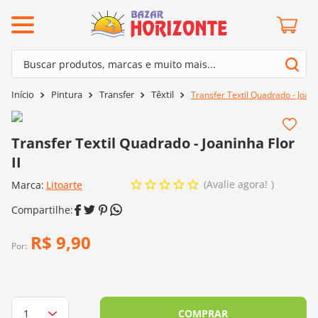
ermos mais buscados
Buscar produtos, marcas e muito mais...
º
barroco
Termos mais buscados
Pintura
Transfer
Têxtil
Transfer Textil Quadrado - Joanin
º
mollet
1
º
barroco
º
agulha crochê
2
º
mollet
Transfer Textil Quadrado - Joaninha Flor
º
kit amigurumi
II
3
º
agulha crochê
º
lã cisne
Avalie agora!
Marca:
4
º
Litoarte
kit amigurumi
º
batik
5
º
lã cisne
º
fio amigurumi
6
º
batik
R$
9
,
90
º
euroroma
Por:
7
º
fio amigurumi
º
charme
8
º
euroroma
0
º
dmc
9
º
charme
COMPRAR