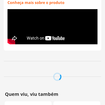
personalizados, esta transferência permite transformar
Conheça mais sobre o produto
suas ideias em estampas exclusivas e cheias de estilo.
Siga as instruções para uma aplicação eficiente e
aproveite a liberdade de criar sem complicações.
Modo de uso:
- Prepare o tecido: Posicione a transferência sobre a
peça com o lado da cola voltada para o material.
- Aqueça o ferro: Ajuste na temperatura média (algodão
ou menor).
- Aplique o calor: Passe o ferro sobre o plástico de
transferência, movendo lentamente por cerca de 40
segundos. Use uma consistência ou o cabo da tesoura
para pressionar as bordas e melhorar a aderência.
- Deixe esfriar completamente: Antes de retirar um filme
plástico, aguarde o resfriamento total. Remova com
cuidado. Caso alguma parte do desenho não solte, repita
o processo, aqueça novamente, espere esfriar e tente
novamente.
Observações Importantes:
- Se você transferir tiver vários desenhos, recorte-os com
tesoura antes de aplicar.