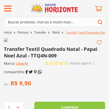
ermos mais buscados
Buscar produtos, marcas e muito mais...
º
barroco
Termos mais buscados
Pintura
Transfer
Têxtil
Transfer Textil Quadrado Natal 
º
mollet
1
º
barroco
º
fio amigurumi
2
º
mollet
Transfer Textil Quadrado Natal - Papai
º
kit amigurumi
Noel Azul - TTQ4N-009
3
º
fio amigurumi
º
agulha crochê
Avalie agora!
Marca:
4
º
Litoarte
kit amigurumi
º
euroroma
5
º
agulha crochê
º
lã cisne
6
º
euroroma
R$
9
,
90
º
batik
Por:
7
º
lã cisne
º
charme
8
º
batik
0
º
dmc
9
º
charme
COMPRAR