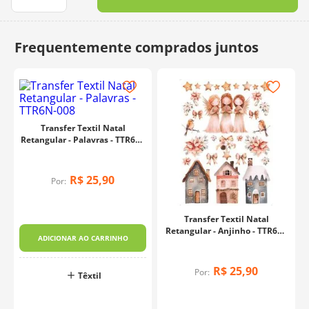
10
º
dmc
Transfer Textil Natal
Retangular - Palavras - TTR6N-
008
R$
25
,
90
Por:
Transfer Textil Natal
Retangular - Anjinho - TTR6N-
ADICIONAR AO CARRINHO
001
R$
25
,
90
Por:
Têxtil