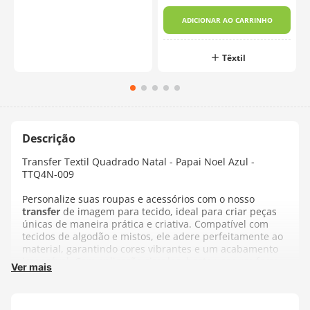
ADICIONAR AO CARRINHO
Têxtil
Transfer Textil Quadrado Natal - Papai Noel Azul -
TTQ4N-009
Personalize suas roupas e acessórios com o nosso
transfer
de imagem para tecido, ideal para criar peças
únicas de maneira prática e criativa. Compatível com
tecidos de algodão e mistos, ele adere perfeitamente ao
material, garantindo cores vibrantes e um acabamento
impecável. Com aplicação simples, basta usar um ferro
Ver mais
de passar ou prensa térmica para transferir o design
com precisão.