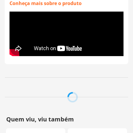
Perfeito para projetos de moda, decoração ou presentes
Conheça mais sobre o produto
personalizados, esta transferência permite transformar
suas ideias em estampas exclusivas e cheias de estilo.
Siga as instruções para uma aplicação eficiente e
aproveite a liberdade de criar sem complicações.
Modo de uso:
- Prepare o tecido: Posicione a transferência sobre a
peça com o lado da cola voltada para o material.
- Aqueça o ferro: Ajuste na temperatura média (algodão
ou menor).
- Aplique o calor: Passe o ferro sobre o plástico de
transferência, movendo lentamente por cerca de 40
segundos. Use uma consistência ou o cabo da tesoura
para pressionar as bordas e melhorar a aderência.
- Deixe esfriar completamente: Antes de retirar um filme
plástico, aguarde o resfriamento total. Remova com
cuidado. Caso alguma parte do desenho não solte, repita
o processo, aqueça novamente, espere esfriar e tente
novamente.
Observações Importantes:
- Se você transferir tiver vários desenhos, recorte-os com