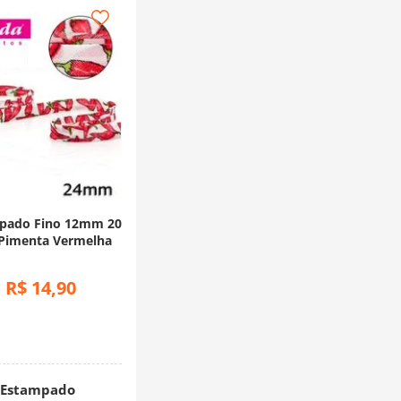
mpado Fino 12mm 20
 Pimenta Vermelha
R$
14
,
90
:
Estampado