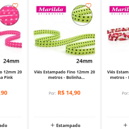
no 12mm 20
Viés Estampado Fino 12mm 20
Viés Esta
ha Pink
metros - Bolinha
metros -
Marrom/Verde
,
90
R$
14
,
90
Por:
Por
ado
Estampado