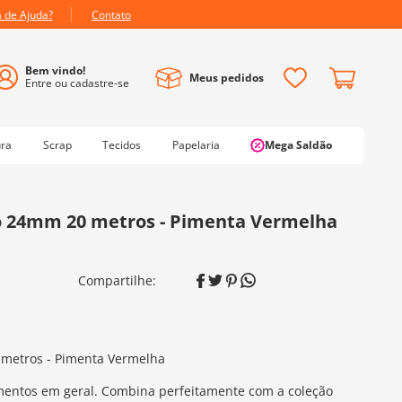
a de Ajuda?
Contato
Meus pedidos
ura
Scrap
Tecidos
Papelaria
Mega Saldão
o 24mm 20 metros - Pimenta Vermelha
metros - Pimenta Vermelha
entos em geral. Combina perfeitamente com a coleção