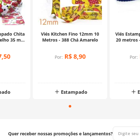
mpado Chita
Viés Kitchen Fino 12mm 10
Viés Esta
elho 35 mm
Metros - 388 Chá Amarelo
20 metros 
ros
7
,
50
R$
8
,
90
Por:
Por:
pado
Estampado
Quer receber nossas promoções e lançamentos?