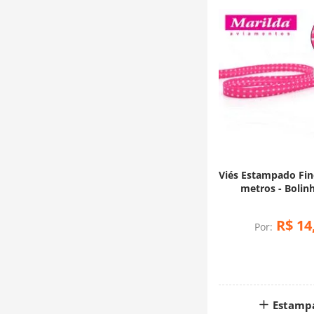
Viés Estampado Fi
metros - Bolin
R$
14
Por:
Estamp