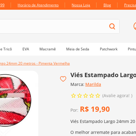
699
Horário de Atendimento
Nossa Loja
Blog
Precis
e Tricô
EVA
Macramê
Meia de Seda
Patchwork
Pint
rgo 24mm 20 metros - Pimenta Vermelha
Viés Estampado Larg
Marca:
Marilda
Avalie agora!
R$
19
,
90
Por:
Viés Estampado Largo 24mm 20 
O melhor arremate para acabam