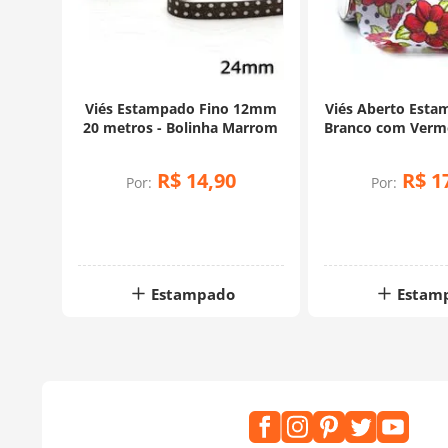
Viés Estampado Fino 12mm
Viés Aberto Esta
20 metros - Bolinha Marrom
Branco com Verm
- 20 Met
R$
14
,
90
R$
1
Por:
Por:
Estampado
Estam