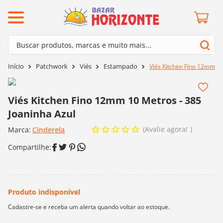
ermos mais buscados
Buscar produtos, marcas e muito mais...
º
barroco
Termos mais buscados
Patchwork
Viés
Estampado
Viés Kitchen Fino 12mm 10
º
mollet
1
º
barroco
º
kit amigurumi
2
º
mollet
Viés Kitchen Fino 12mm 10 Metros - 385
º
fio amigurumi
Joaninha Azul
3
º
kit amigurumi
º
agulha crochê
Avalie agora!
Marca:
4
º
Cinderela
fio amigurumi
º
euroroma
5
º
agulha crochê
º
lã cisne
6
º
euroroma
º
batik
7
º
lã cisne
º
charme
8
º
batik
0
º
dmc
9
º
charme