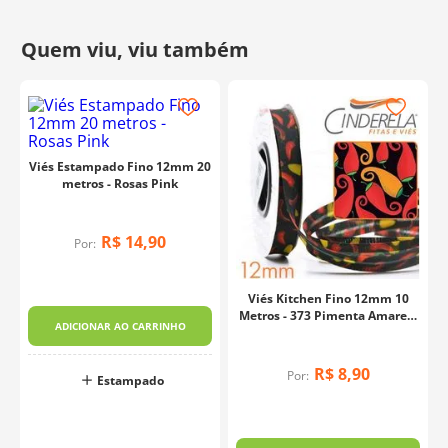
Viés Estampado Fino 12mm 20
metros - Rosas Pink
R$
14
,
90
Por:
0
Viés Kitchen Fino 12mm 10
Metros - 373 Pimenta Amarela
ADICIONAR AO CARRINHO
Com Fundo Preto
R$
8
,
90
Por:
Estampado