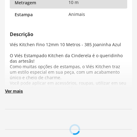
10 m
Metragem
Animais
Estampa
Viés Kitchen Fino 12mm 10 Metros - 385 Joaninha Azul
O Viés Estampado Kitchen da Cinderela é o queridinho
das artesãs!
Como muitas opções de estampas, o Viés Kitchen traz
um estilo especial em sua peça, com um acabamento
único e cheio de charme.
Você pode aplicar em acessórios, roupas, utilizar em seu
dia a dia, dar aquele toque diferente em peças de
Ver mais
decoração, e todo tipo de artesanato.
São estampas clássicas, cheia de charme e estilo, para
tornar suas peças únicas. Use sua imaginação!
Composição:
100% Poliéster
Fabricante:
Cinderela