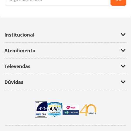
Institucional
Empresa
Atendimento
Trabalhe Conosco
Política de Privacidade
Fale Conosco
Televendas
(11) 2674-4699
Dúvidas
atendimento@bazarhorizonte.com.br
Segunda à Sexta das 09h00 às 17h00
Como realizar um pedido
Sábado das 09h00 às 16h00
Frete e Prazos de entrega
Meus Pedidos
Veja como é seguro comprar
Pedido mínimo
Trocas e devoluções